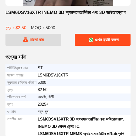
LSM6DSV16XTR INEMO 3D অ্যাক্সেলেরোমিটার এবং 3D জাইরোস্কোপ
মূল্য：$2.50
MOQ：5000
ভালো দাম
এখন চ্যাট করুন
পণ্যের বর্ণনা
পরিচিতিমুলক নাম
ST
মডেল নম্বার
LSM6DSV16XTR
ন্যূনতম চাহিদার পরিমাণ
5000
মূল্য
$2.50
পরিশোধের শর্ত
এল/সি, টি/টি
ব্যাচ
2025+
গুণমান
নতুন মূল
লক্ষণীয় করা:
,
LSM6DSV16XTR 3D অ্যাক্সেলেরোমিটার এবং জাইরোস্কোপ
,
INEMO 3D মোশন সেন্সর IC
LSM6DSV16XTR MEMS অ্যাক্সেলেরোমিটার জাইরোস্কোপ