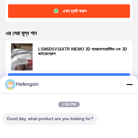
থাইরিস্টর সার্জ সুরক্ষা ডিভাইস
এখন চ্যাট করুন
কম ড্রপআউট রেগুলেটর
এর সেরা মূল্য পান
বাইপোলার জংশন ট্রানজিস্টর
LSM6DSV16XTR INEMO 3D অ্যাক্সেলেরোমিটার এবং 3D
জাইরোস্কোপ
চালিয়ে
Hefengxin
প্রস্তাবিত পণ্য
1:08 PM
Good day, what product are you looking for?