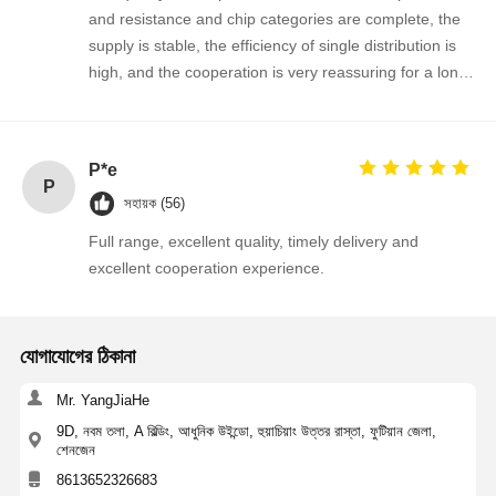
and resistance and chip categories are complete, the
supply is stable, the efficiency of single distribution is
high, and the cooperation is very reassuring for a long
মান নিয়ন্ত্রণ
আমাদের সাথে
খবর
এখন চ্যাট করুন
time!
যোগাযোগ করুন
ইন্টিগ্রেটেড সার্কিট আইসি
P*e
P
সহায়ক (56)
মাল্টিলেয়ার সিরামিক ক্যাপাসিটর
Full range, excellent quality, timely delivery and
ঘন ফিল্ম প্রতিরোধক
excellent cooperation experience.
উচ্চ কম্পাঙ্ক ইন্ডাক্টর
পক্ষপাত প্রতিরোধক ট্রানজিস্টর
যোগাযোগের ঠিকানা
ইএসডি সুরক্ষা ডায়োড
Mr. YangJiaHe
9D, নবম তলা, A বিল্ডিং, আধুনিক উইন্ডো, হুয়াচিয়াং উত্তর রাস্তা, ফুটিয়ান জেলা,
ডায়োড শটকি রেকটিফায়ার
শেনজেন
8613652326683
MOSFET ট্রানজিস্টর