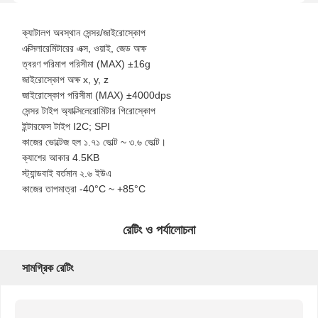
ক্যাটালগ অবস্থান সেন্সর/জাইরোস্কোপ
এক্সিলারেমিটারের এক্স, ওয়াই, জেড অক্ষ
ত্বরণ পরিমাপ পরিসীমা (MAX) ±16g
জাইরোস্কোপ অক্ষ x, y, z
জাইরোস্কোপ পরিসীমা (MAX) ±4000dps
সেন্সর টাইপ অ্যাক্সিলেরোমিটার গিরোস্কোপ
ইন্টারফেস টাইপ I2C; SPI
কাজের ভোল্টেজ হল ১.৭১ ভোল্ট ~ ৩.৬ ভোল্ট।
ক্যাশের আকার 4.5KB
স্ট্যান্ডবাই বর্তমান ২.৬ ইউএ
কাজের তাপমাত্রা -40°C ~ +85°C
রেটিং ও পর্যালোচনা
সামগ্রিক রেটিং