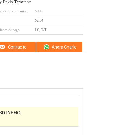
y Envío Términos:
ad de orden mínima:
5000
$2.50
iones de pago:
LC, T/T
Contacto
Ahora Charle
to 3D INEMO
,