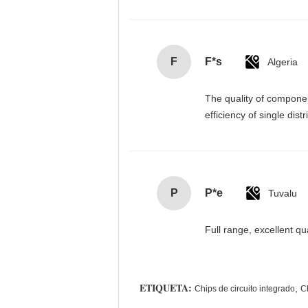
F
F*s
Algeria
The quality of componen
efficiency of single dist
P
P*e
Tuvalu
Full range, excellent qu
ETIQUETA:
,
Chips de circuito integrado
Ch