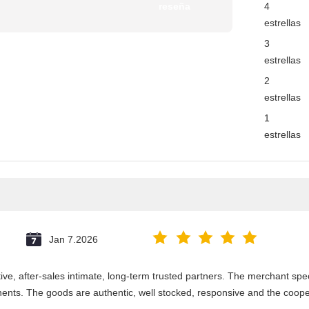
reseña
4
estrellas
3
estrellas
2
estrellas
1
estrellas
Jan 7.2026
e, after-sales intimate, long-term trusted partners. The merchant speci
nts. The goods are authentic, well stocked, responsive and the coope