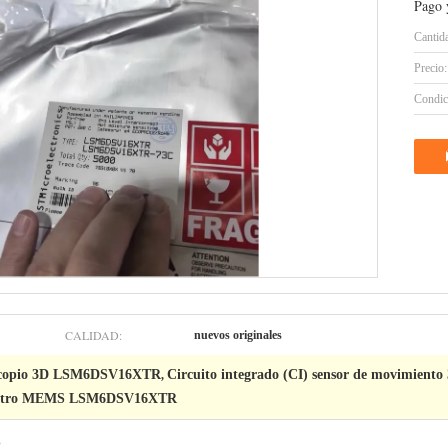
Pago 
Cantid
Precio:
Condic
CALIDAD:
nuevos originales
oscopio 3D LSM6DSV16XTR
Circuito integrado (CI) sensor de movimien
,
ómetro MEMS LSM6DSV16XTR
o