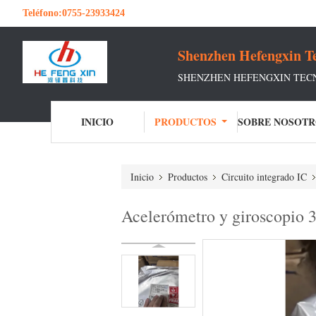
Teléfono:
0755-23933424
Shenzhen Hefengxin Te
SHENZHEN HEFENGXIN TECN
INICIO
PRODUCTOS
SOBRE NOSOTR
Inicio
Productos
Circuito integrado IC
Acelerómetro y giroscop