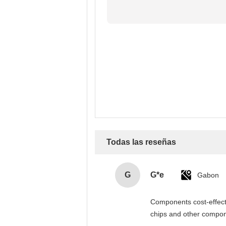
Todas las reseñas
G
G*e
Gabon
Components cost-effectiv
chips and other compone