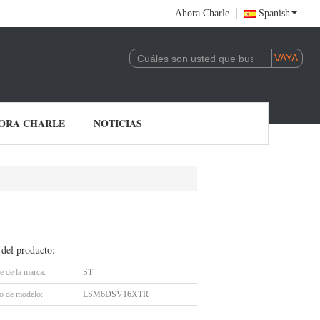
Ahora Charle
Spanish
ORA CHARLE
NOTICIAS
 del producto:
 de la marca:
ST
 de modelo:
LSM6DSV16XTR