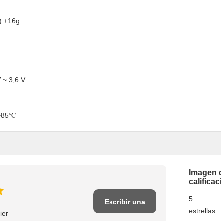
) ±16g
 ~ 3,6 V.
~+85℃
Imagen 
calificac
5
Escribir una
estrellas
ier