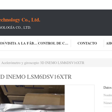
chnology Co., Ltd.
OLOGÍA CO., LTD.
OS
VISITA A LA FÁBRICA
CONTROL DE CALIDAD
CONTACTO
AH
Acelerómetro y giroscopio 3D INEMO LSM6DSV16XTR
io 3D INEMO LSM6DSV16XTR
Datos
Nombre
Número