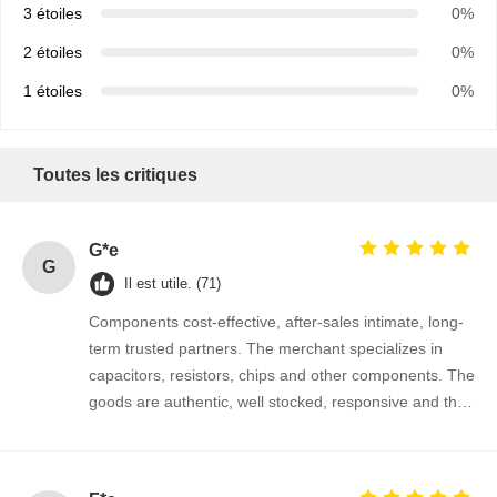
3 étoiles
0%
2 étoiles
0%
1 étoiles
0%
Toutes les critiques
G*e
G
Il est utile. (71)
Components cost-effective, after-sales intimate, long-
term trusted partners. The merchant specializes in
capacitors, resistors, chips and other components. The
goods are authentic, well stocked, responsive and the
cooperation is very smooth.
Aperçu
Produits
A Propos De
Visite D'usine
Nous