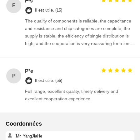
F*s
F
Il est utile. (15)
The quality of components is reliable, the capacitance
Contrôle De
Contact
Nouvelles
Causez
and resistance and chip categories are complete, the
La Qualité
Maintenant
supply is stable, the efficiency of single distribution is
high, and the cooperation is very reassuring for a long
time!
Circuit intégré IC
Condensateur en céramique multicouche
P*e
P
Résistant à film épais
Il est utile. (56)
Full range, excellent quality, timely delivery and
Inducteur à haute fréquence
excellent cooperation experience.
transistor à résistance de polarisation
Diode de protection contre les débris électromagnétiques
Coordonnées
Redresseur Schottky à diode
Mr. YangJiaHe