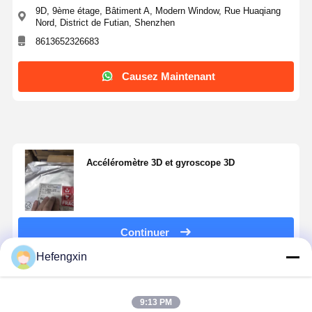
Transistor de transistor MOSFET
9D, 9ème étage, Bâtiment A, Modern Window, Rue Huaqiang
Nord, District de Futian, Shenzhen
Dispositif de protection contre les surtensions à thyristors
8613652326683
Bas régulateur d'abandon scolaire
Causez Maintenant
transistor à jonction bipolaire
Accéléromètre 3D et gyroscope 3D
Continuer
Hefengxin
Produits Recommandés
9:13 PM