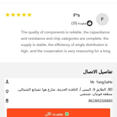
F*s
F
مفيدة (15)
ضبط الجودة
اتصل بنا
أخبار
نتحدث الآن
The quality of components is reliable, the capacitance
الدائرة المتكاملة IC
and resistance and chip categories are complete, the
supply is stable, the efficiency of single distribution is
مكثف سيراميكي متعدد الطبقات
high, and the cooperation is very reassuring for a long
time!
المقاومة السميكة
ملف حث عالي التردد
تفاصيل الاتصال
الترانزستور المقاوم التحيز
Mr. YangJiaHe
9D، الطابق 9، المبنى أ، النافذة الحديثة، شارع هوا تشيانغ الشمالي،
ثنائي أكسيد الكربون
منطقة فوتيان، شنتشن
8613652326683
مقوم شوتكي ثنائي
نتحدث الآن
الترانزستور MOSFET