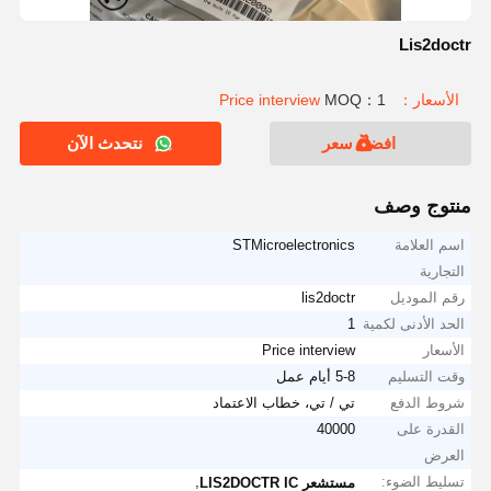
Lis2doctr
الأسعار：Price interview
MOQ：1
افضل سعر
نتحدث الآن
منتوج وصف
اسم العلامة
STMicroelectronics
التجارية
رقم الموديل
lis2doctr
الحد الأدنى لكمية
1
الأسعار
Price interview
وقت التسليم
5-8 أيام عمل
شروط الدفع
تي / تي، خطاب الاعتماد
القدرة على
40000
العرض
تسليط الضوء:
,
مستشعر LIS2DOCTR IC