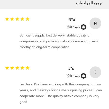
جميع المراجعات
N*o
N
مفيدة (64)
Sufficient supply, fast delivery, stable quality of
components and professional service are suppliers
worthy of long-term cooperation.
J*s
J
مفيدة (94)
I'm Jess. I've been working with this company for two
years, and it always brings me surprising prices. I can
منزل
المنتجات
حول بنا
جولة في
cooperate more. The quality of this company is very
المعمل
good