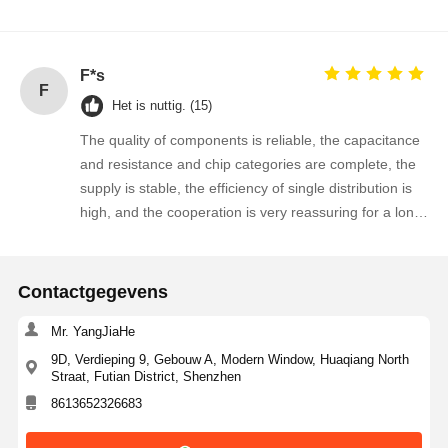
Kwaliteitscont
Contacteer
Nieuws
Praatje Nu
F*s
Role
Ons
F
Het is nuttig. (15)
The quality of components is reliable, the capacitance
Geïntegreerde schakeling IC
and resistance and chip categories are complete, the
supply is stable, the efficiency of single distribution is
Multilayer Ceramische Condensator
high, and the cooperation is very reassuring for a long
Dikke filmresistor
time!
Hoogfrequente inductor
Contactgegevens
bias-weerstandstransistor
Mr. YangJiaHe
ESD-beschermingsdiode
9D, Verdieping 9, Gebouw A, Modern Window, Huaqiang North
Straat, Futian District, Shenzhen
Schottky-diode gelijkrichter
8613652326683
MOSFET Transistor