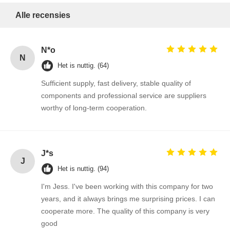
Alle recensies
N*o
N
Het is nuttig. (64)
Sufficient supply, fast delivery, stable quality of
components and professional service are suppliers
worthy of long-term cooperation.
J*s
J
Het is nuttig. (94)
I'm Jess. I've been working with this company for two
years, and it always brings me surprising prices. I can
Thuis
Producten
Over Ons
Fabrieksreis
cooperate more. The quality of this company is very
good