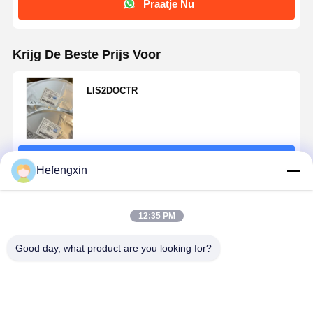
Praatje Nu
Thyristor-overspanningsbeveiliging
Lage Opgevenregelgever
Krijg De Beste Prijs Voor
bipolaire verbindingstransistor
LIS2DOCTR
Doorgaan
Hefengxin
Geadviseerde Producten
12:35 PM
Good day, what product are you looking for?
MX29F040CQI-
THGBMTG5D1LBAIL
TPS5430DDAR
ICM-42688-