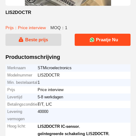
LIS2DOCTR
Prijs：Price interview
MOQ：1
Beste prijs
Praatje Nu
Productomschrijving
Merknaam
STMicroelectronics
Modelnummer
LIS2DOCTR
Min. bestelaantal
1
Prijs
Price interview
Levertijd
5-8 werkdagen
Betalingscondities
T/T, L/C
Levering
40000
vermogen
Hoog licht:
,
LIS2DOCTR IC-sensor
,
geïntegreerde schakeling LIS2DOCTR