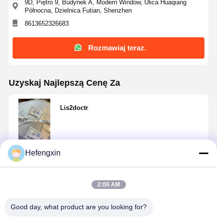
9D, Piętro 9, Budynek A, Modern Window, Ulica Huaqiang
Tranzystor MOSFET
Północna, Dzielnica Futian, Shenzhen
8613652326683
Tyrystorowe urządzenie przeciwprzepięciowe
Regulator niskiego spadku
Rozmawiaj teraz.
Tranzystor bipolarny
Uzyskaj Najlepszą Cenę Za
Lis2doctr
Hefengxin
Kontyntynuj
2:06 AM
Polecane Produkty
Good day, what product are you looking for?