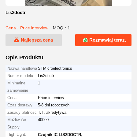
Lis2doctr
Cena：Price interview
MOQ：1
Najlepsza cena
Rozmawiaj teraz.
Opis Produktu
Nazwa handlowa
STMicroelectronics
Numer modelu
Lis2doctr
Minimalne
1
zamówienie
Cena
Price interview
Czas dostawy
5-8 dni roboczych
Zasady płatności
T/T, akredytywa
Możliwość
40000
Supply
High Light:
,
Czujnik IC LIS2DOCTR