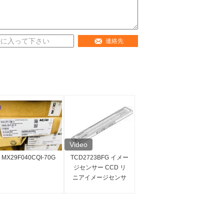
連絡先
Video
MX29F040CQI-70G
TCD2723BFG イメー
ジセンサー CCD リ
ニアイメージセンサ
ー 7450x3 ピクセル
集積回路 IC