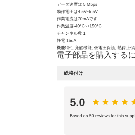
データ速度は 5 Mbps
動作電圧は4.5V~5.5V
作業電流は70mAです
作業温度-40°C~+150°C
チャンネル数 1
静電 15uA
機能特性 覚醒機能; 低電圧保護; 熱停止保
電子部品を購入するには,電
総格付け
5.0
Based on 50 reviews for this suppl