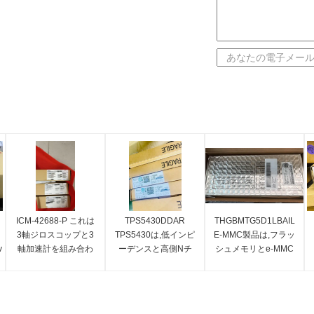
ICM-42688-P これは
TPS5430DDAR
THGBMTG5D1LBAIL
3軸ジロスコップと3
TPS5430は,低インピ
E-MMC製品は,フラッ
v
軸加速計を組み合わ
ーデンスと高側Nチ
シュメモリとe-MMC
せた6軸MEMSモーシ
ャネルMOSFETを統
コントローラを単一
l3or133mhz/Cl2
ョントラッキング装
合した高出力電流の
のBGAパッケージに
置である.
PWMコンバーターで
統合し,エラー修正,損
ある.
失バランス,