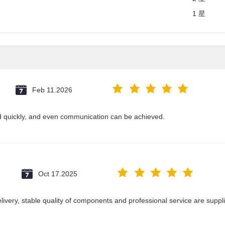
1 星
Feb 11.2026
ed quickly, and even communication can be achieved.
Oct 17.2025
delivery, stable quality of components and professional service are suppl