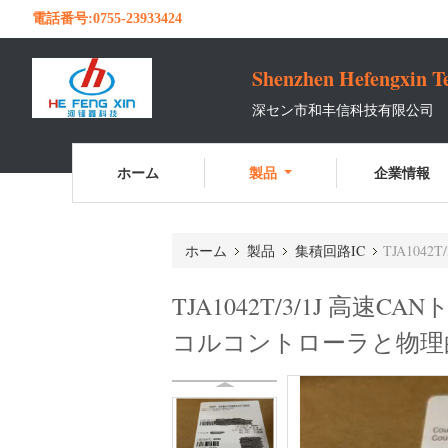
電話番号:
0755-23933424
Shenzhen Hefengxin Te
深セン市和丰信科技有限公司
ホーム
製品
企業情報
ホーム
製品
集積回路IC
TJA1042
TJA1042T/3/1J 
コルコントローラと物理