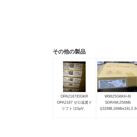
その他の製品
OPA2187IDGKR
W9825G6KH-6I
OPA2187 ゼロ温度ド
SDRAM,256Mb
リフト (10μV、
((32MB,16Mbx16),3.3
0.001μV/°C)、マルチ
工業
プレクサ対応、低ノ
級-40c~85c,166mhz/c
イズ、RRO、CMOS
高精度オペアンプ (デ