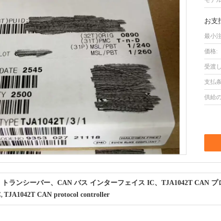
モデル
お支
最小注
価格:
受渡し
支払条
供給の
CAN トランシーバー、CAN バス インターフェイス IC、TJA1042T CA
C
TJA1042T CAN protocol controller
,