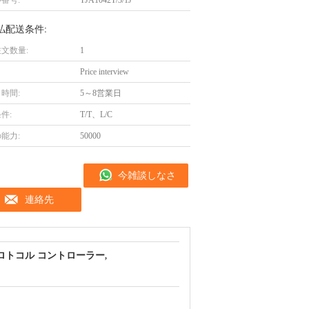
番号:
TJA1042T/3/1J
払配送条件:
文数量:
1
Price interview
時間:
5～8営業日
件:
T/T、L/C
能力:
50000
今雑談しなさ
連絡先
い
N プロトコル コントローラー
,