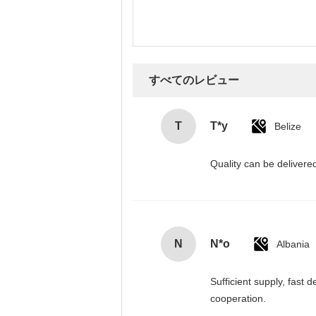
すべてのレビュー
T
T*y
Belize
Quality can be deliver
N
N*o
Albania
Sufficient supply, fast 
cooperation.