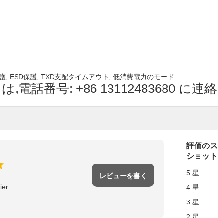
護; ESD保護; TXD支配タイムアウト; 低消費電力のモード
話番号: +86 13112483680 に
評価のス
ショット
5 星
レビューを書く
ier
4 星
3 星
2 星