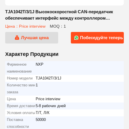
TJA1042T/3/1J Высокоскоростной CAN-передатчик
обеспечивает интерфейс между контроллером
протокола сети зоны управления (CAN) и физической
Цена：Price interview
MOQ：1
двухпроводной шиной CAN.
Лучшая цена
Побеседуйте теперь
Характер Продукции
Фирменное
NXP
наименование
Номер модели
TJA1042T/3/1J
Количество мин
1
заказа
Цена
Price interview
Время доставки
5-8 рабочих дней
Условия оплаты
Т/Т, Л/К
Поставка
50000
способности