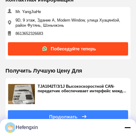
Транзистор MOSFET
Mr. YangJiaHe
Тиристорное устройство защиты от перенапряжений
9D, 9 этаж, Здание A, Modern Window, улица Хуацянбэй,
район Футянь, Шэньчжэнь
Низкий регулятор отключения
8613652326683
транзистор двухполярного соединения
Побеседуйте теперь
Получить Лучшую Цену Для
TJA1042T/3/1J Высокоскоростной CAN-
передатчик обеспечивает интерфейс между
контроллером протокола сети зоны
управления (CAN) и физической
двухпроводной шиной CAN.
Продолжать
Hefengxin