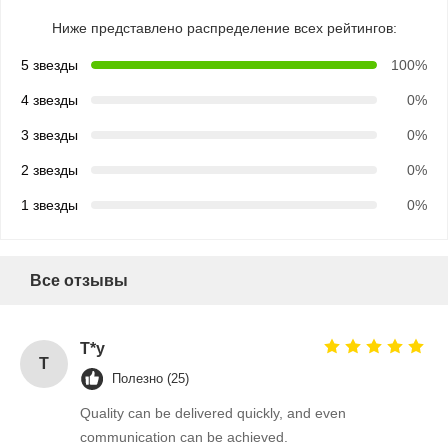
Ниже представлено распределение всех рейтингов:
5 звезды
100%
4 звезды
0%
3 звезды
0%
2 звезды
0%
1 звезды
0%
Все отзывы
T*y
T
Полезно (25)
Главная
Продукция
О Компании
Наша
Quality can be delivered quickly, and even
Страница
Фабрика
communication can be achieved.