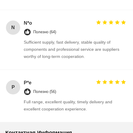
N*o
Контроль
Контактные
Новости
Побеседуйте
N
Полезно (64)
Качества
Данные
Теперь
Sufficient supply, fast delivery, stable quality of
components and professional service are suppliers
Интегральная схемаа IC
worthy of long-term cooperation.
Разнослоистый керамический конденсатор
Резистор толстой пленки
P*e
P
Индуктор высокой частоты
Полезно (56)
резистор смещения транзистор
Full range, excellent quality, timely delivery and
excellent cooperation experience.
Диод защиты от ЭСД
Диод Шоттки
Контактная Информация