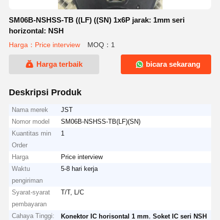
SM06B-NSHSS-TB ((LF) ((SN) 1x6P jarak: 1mm seri
horizontal: NSH
Harga：Price interview
MOQ：1
Harga terbaik
bicara sekarang
Deskripsi Produk
Nama merek
JST
Nomor model
SM06B-NSHSS-TB(LF)(SN)
Kuantitas min
1
Order
Harga
Price interview
Waktu
5-8 hari kerja
pengiriman
Syarat-syarat
T/T, L/C
pembayaran
Cahaya Tinggi:
,
Konektor IC horisontal 1 mm
Soket IC seri NSH