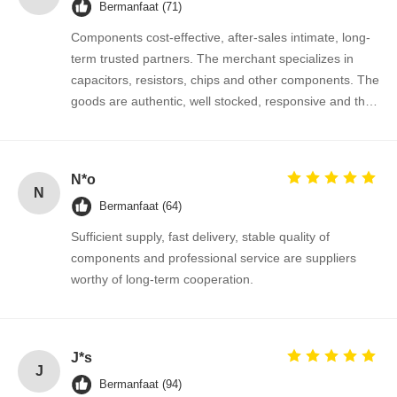
Bermanfaat (71)
Components cost-effective, after-sales intimate, long-
term trusted partners. The merchant specializes in
capacitors, resistors, chips and other components. The
goods are authentic, well stocked, responsive and the
cooperation is very smooth.
N*o
N
Bermanfaat (64)
Sufficient supply, fast delivery, stable quality of
components and professional service are suppliers
worthy of long-term cooperation.
Rumah
Produk
Tentang Kita
Wisata
J*s
Pabrik
J
Bermanfaat (94)