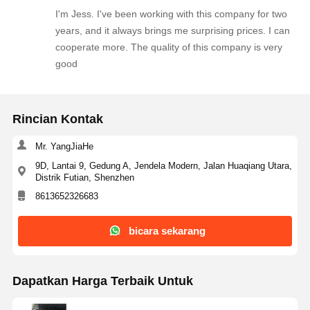
I'm Jess. I've been working with this company for two
years, and it always brings me surprising prices. I can
cooperate more. The quality of this company is very
Kontrol
Hubungi
Berita
Bicara
good
Kualitas
Kami
Sekarang
IC Sirkuit Terpadu
Rincian Kontak
Kapasitor Keramik Multilayer
Mr. YangJiaHe
9D, Lantai 9, Gedung A, Jendela Modern, Jalan Huaqiang Utara,
Resistor film tebal
Distrik Futian, Shenzhen
8613652326683
Induktor Frekuensi Tinggi
bicara sekarang
transistor resistor bias
ESD PROTECTION DIOD
Dapatkan Harga Terbaik Untuk
Penyearah Dioda Schottky