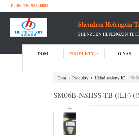
Tel:
86-136-52326683
Shenzhen Hefengxin Te
SHENZHEN HEFENGXIN TECH
DOM
PRODUKTY
O NAS
Dom
Produkty
Układ scalony IC
SM06
SM06B-NSHSS-TB ((LF) ((S