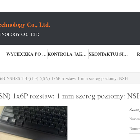
chnology Co., Ltd.
NOLOGY CO., LTD.
WYCIECZKA PO FABRYCE
KONTROLA JAKOŚCI
SKONTAKTUJ SIĘ Z NAMI
R
B-NSHSS-TB ((LF) ((SN) 1x6P rozstaw: 1 mm szereg poziomy: NSH
N) 1x6P rozstaw: 1 mm szereg poziomy: NS
Szcze
Nazwa 
Numer