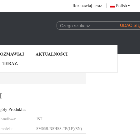
Rozmawiaj teraz.
Polish
OZMAWIAJ
AKTUALNOŚCI
TERAZ.
H
góły Produktu:
handlowa:
JST
 modelu:
SM06B-NSHSS-TB(LF)(SN)