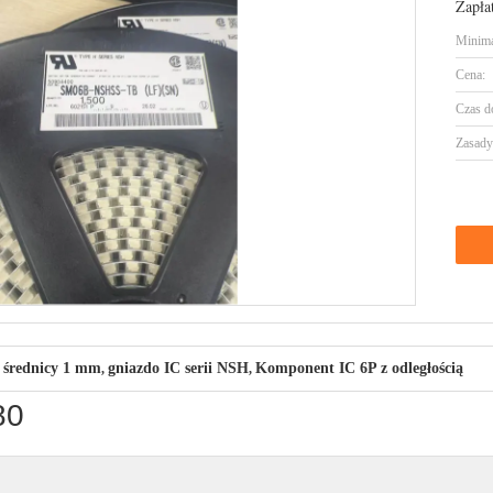
Zapła
Minima
Cena:
Czas d
Zasady 
o średnicy 1 mm
gniazdo IC serii NSH
Komponent IC 6P z odległością
,
,
80