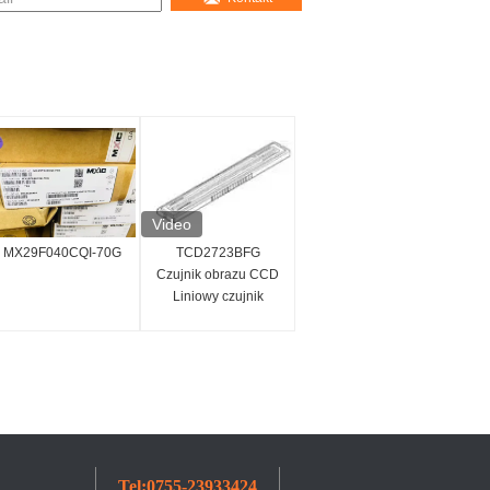
Video
MX29F040CQI-70G
TCD2723BFG
Czujnik obrazu CCD
Liniowy czujnik
obrazu 7450x3
Pikseli Układ scalony
IC
Tel:
0755-23933424