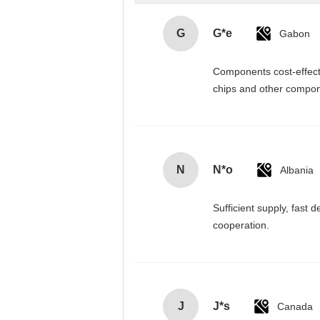
G
G*e
Gabon
Components cost-effectiv
chips and other compone
N
N*o
Albania
Sufficient supply, fast 
cooperation.
J
J*s
Canada