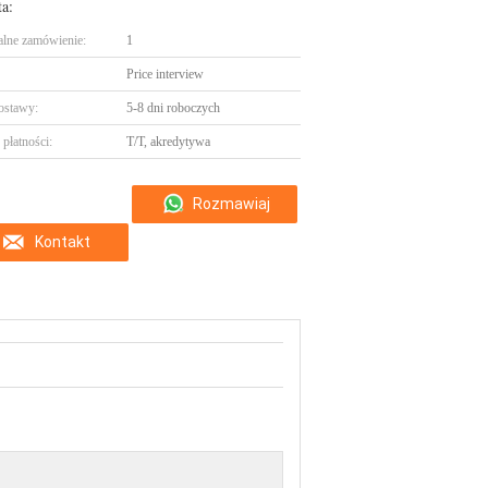
ta:
lne zamówienie:
1
Price interview
ostawy:
5-8 dni roboczych
płatności:
T/T, akredytywa
Rozmawiaj
Kontakt
teraz.