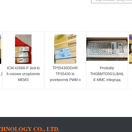
ICM-42688-P Jest to
TPS5430DDAR
Produkty
16Mbx16),3.3v
6-osiowe urządzenie
TPS5430 to
THGBMTG5D1LBAIL
MEMS
przetwornik PWM o
E-MMC integrują
MotionTracking,
wysokim prędkości
pamięć flash i
które łączy w sobie
wyjściowej, który
kontroler e-MMC w
3-osiowy żyroskop i
integruje niską
jeden pakiet BGA do
3-osiowy
impedancję i wysoką
wykonywania funkcji
akcelerometr.
stronę N-kanału
takich jak korekcja
MOSFET.
błędów, bilans strat,
HNOLOGY CO., LTD.