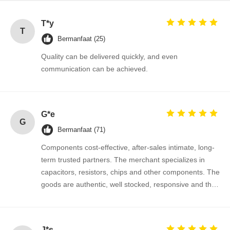
T*y
T
Bermanfaat (25)
Kontrol
Hubungi
Berita
Bicara
Quality can be delivered quickly, and even
Kualitas
Kami
Sekarang
communication can be achieved.
IC Sirkuit Terpadu
Kapasitor Keramik Multilayer
G*e
G
Resistor film tebal
Bermanfaat (71)
Components cost-effective, after-sales intimate, long-
Induktor Frekuensi Tinggi
term trusted partners. The merchant specializes in
capacitors, resistors, chips and other components. The
transistor resistor bias
goods are authentic, well stocked, responsive and the
ESD PROTECTION DIOD
cooperation is very smooth.
Penyearah Dioda Schottky
J*s