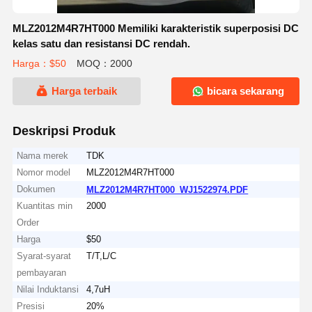
MLZ2012M4R7HT000 Memiliki karakteristik superposisi DC
kelas satu dan resistansi DC rendah.
Harga：$50
MOQ：2000
Harga terbaik
bicara sekarang
Deskripsi Produk
Nama merek
TDK
Nomor model
MLZ2012M4R7HT000
Dokumen
MLZ2012M4R7HT000_WJ1522974.PDF
Kuantitas min
2000
Order
Harga
$50
Syarat-syarat
T/T,L/C
pembayaran
Nilai Induktansi
4,7uH
Presisi
20%