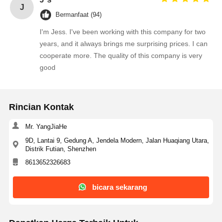
Transistor MOSFET
J
Bermanfaat (94)
Perangkat Pelindung Lonjakan Thyristor
I'm Jess. I've been working with this company for two
years, and it always brings me surprising prices. I can
Regulator Putus Sekolah Rendah
cooperate more. The quality of this company is very
good
Transistor Persimpangan Bipolar
Rincian Kontak
Mr. YangJiaHe
9D, Lantai 9, Gedung A, Jendela Modern, Jalan Huaqiang Utara,
Distrik Futian, Shenzhen
8613652326683
bicara sekarang