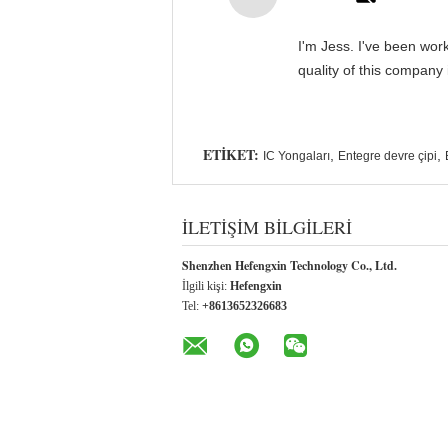
I'm Jess. I've been wor
quality of this company
ETIKET:
,
,
IC Yongaları
Entegre devre çipi
İLETIŞIM BILGILERI
Shenzhen Hefengxin Technology Co., Ltd.
İlgili kişi:
Hefengxin
Tel:
+8613652326683