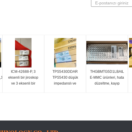
ICM-42688-P, 3
TPS5430DDAR
THGBMTG5D1LBAIL
16Mbx16),3.3v
eksenli bir jiroskop
TPS5430 düşük
E-MMC ürünleri, hata
ve 3 eksenli bir
impedanslı ve
düzeltme, kayıp
hızlandırma ölçerini
yüksek taraflı N-
dengeleme gibi
Cl2.
birleştiren 6 eksenli
kanal MOSFET'i
işlevleri
bir MEMS Hareket
entegre eden yüksek
gerçekleştirmek için
Takip cihazıdır.
çıkış akımı olan bir
flash belleği ve e-
PWM
MMC denetleyiciyi
dönüştürücüdür.
tek bir BGA paketine
entegre eder,