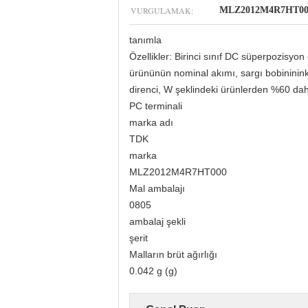
VURGULAMAK:
MLZ2012M4R7HT000 
tanımla
Özellikler: Birinci sınıf DC süperpozisyo
ürününün nominal akımı, sargı bobininink
direnci, W şeklindeki ürünlerden %60 daha
PC terminali
marka adı
TDK
marka
MLZ2012M4R7HT000
Mal ambalajı
0805​
ambalaj şekli
şerit
Malların brüt ağırlığı
0.042 g (g)