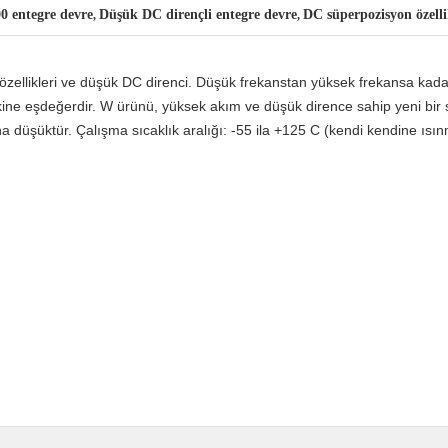
entegre devre
Düşük DC dirençli entegre devre
DC süperpozisyon özelli
,
,
n özellikleri ve düşük DC direnci. Düşük frekanstan yüksek frekansa kad
ine eşdeğerdir. W ürünü, yüksek akım ve düşük dirence sahip yeni bir s
 düşüktür. Çalışma sıcaklık aralığı: -55 ila +125 C (kendi kendine ısınm