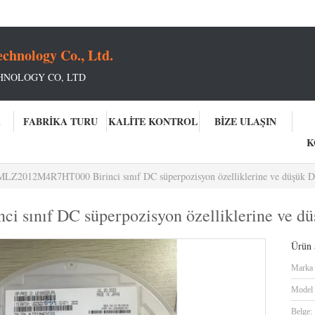
chnology Co., Ltd.
HNOLOGY CO, LTD
A
FABRIKA TURU
KALITE KONTROL
BIZE ULAŞIN
K
MLZ2012M4R7HT000 Birinci sınıf DC süperpozisyon özelliklerine ve düşük DC 
ınıf DC süperpozisyon özelliklerine ve düşü
Ürün a
Marka 
Model 
Belge: