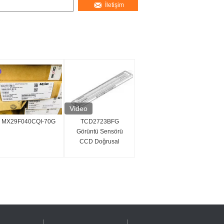
İletişim
Video
MX29F040CQI-70G
TCD2723BFG
Görüntü Sensörü
CCD Doğrusal
Görüntü Sensörü
7450x3 Piksel
Entegre Devre IC