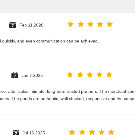
Feb 11.2026
ed quickly, and even communication can be achieved.
Jan 7.2026
e, after-sales intimate, long-term trusted partners. The merchant speci
nts. The goods are authentic, well stocked, responsive and the coope
Jul 16.2025