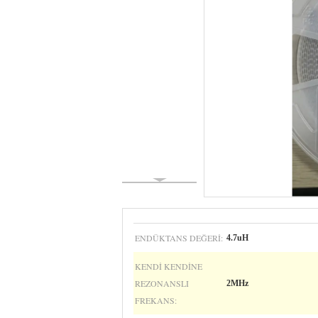
ENDÜKTANS DEĞERI:
4.7uH
KENDI KENDINE
REZONANSLI
2MHz
FREKANS: