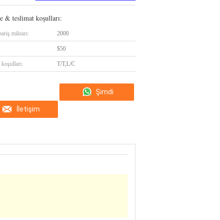
 & teslimat koşulları:
ariş miktarı:
2000
$50
koşulları:
T/T,L/C
Şimdi
İletişim
konuşalım.