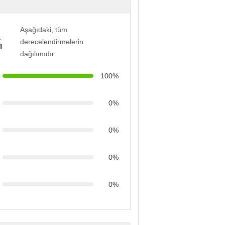
Aşağıdaki, tüm
a
derecelendirmelerin
ı
dağılımıdır.
100%
0%
0%
0%
0%