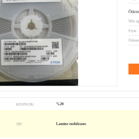
Ödeme
Min sip
Fiyat:
Ödeme 
KESINLIK:
%20
TIP:
Lamine endüktans