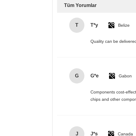
Tüm Yorumlar
T
T*y
Belize
Quality can be deliver
G
G*e
Gabon
Components cost-effectiv
chips and other compone
J
J*s
Canada