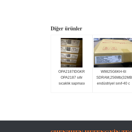
Diğer ürünler
OPA2187IDGKR
W9825G6KH-6I
OPA2187 sıfır
SDRAM,256Mb(32MB,
sıcaklık sapması
endüstriyel sınıf-40 c
(10μV, 0,001μV/°C),
~ 85 c,
çoklayıcı dostu,
166mhz/cl3or133mhz/
düşük gürültü, RRO,
CMOS hassas
işlemsel amplifikatör
(çift)