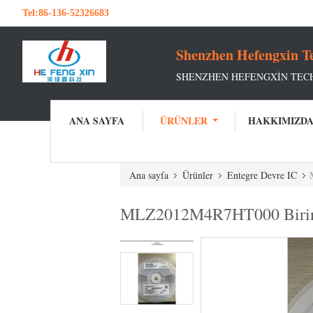
Tel:
86-136-52326683
Shenzhen Hefengxin Te
SHENZHEN HEFENGXIN TEC
ANA SAYFA
ÜRÜNLER
HAKKIMIZD
Ana sayfa
Ürünler
Entegre Devre IC
MLZ2012M4R7HT000 Birinci s