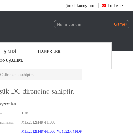
Şimdi konuşalım.
Turkish
ŞIMDI
HABERLER
ONUŞALIM.
direncine sahiptir.
k DC direncine sahiptir.
yrıntıları:
adı:
TDK
numarası:
MLZ2012M4R7HT000
MLZ2012M4R7HT000_WJ1522974.PDF