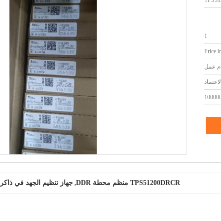
TPS5
1
Price i
اعتماد
10000
TPS51200DRCR منظم محطة DDR
جهاز تنظيم الجهد في ذاكرة R IC
,