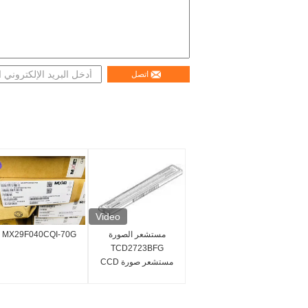
اتصل
Video
مستشعر الصورة
MX29F040CQI-70G
TCD2723BFG
مستشعر صورة CCD
خطي دائرة متكاملة IC
7450x3 بكسل