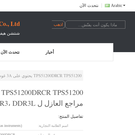
Arabic
نتحدث الآن
o., Ltd.
شنتشن هيفين
أخبار
نتحدث الآن
TPS51200DRCR TPS51200 يحتوي على 3A غوص / سحب DDR محطة التحكم الحالية مع VTTREF مراجع العازل ل DDR2، DDR3، DDR3L و DDR4.
مراجع العازل ل DDR2، DDR3، DDR3L و DDR4.
تفاصيل المنتج:
اسم العلامة التجارية:
xas instruments)