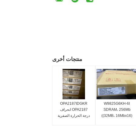
منتجات أخرى
OPA2187IDGKR
W9825G6KH-6I
SDRAM، 256Mb
OPA2187 انحراف
((32MB، 16Mbx16)
درجة الحرارة الصفرية
،3.3v الصناعية الصف
(10μV ، 0.001μV / °C)
-40 c ~ 85 c،
، صديقة multiplexer ،
166mhz/cl3or133mhz/Cl2.
ضوضاء منخفضة ، RRO