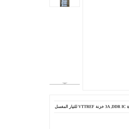
DD
3A خزنة VTTREF للتيار المغسل
,