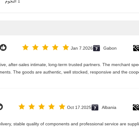
1 النجوم
Jan 7.2026
Gabon
e, after-sales intimate, long-term trusted partners. The merchant speci
ents. The goods are authentic, well stocked, responsive and the coope
Oct 17.2025
Albania
delivery, stable quality of components and professional service are suppl