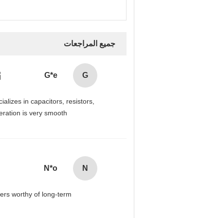
جميع المراجعات
G*e
G
alizes in capacitors, resistors,
ration is very smooth.
N*o
N
iers worthy of long-term