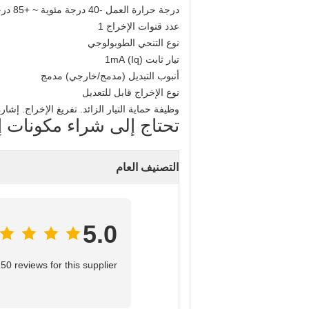
درجة حرارة العمل -40 درجة مئوية ~ +85 درجة مئوية @ (تا)
عدد قنوات الإخراج 1
نوع التنحي الطوبولوجي
تيار ثابت (Iq) 1mA
أنبوب التبديل (مدمج/خارجي) مدمج
نوع الإخراج قابل للتعديل
وظيفة حماية التيار الزائد. تفريغ الإخراج. إشارة
تحتاج إلى شراء مكونات إلكتروني
التصنيف العام
5.0
0 reviews for this supplier