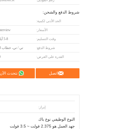
رقم الموديل:
1200DRCR
شروط الدفع والشحن:
الحد الأدنى لكمية:
الأسعار:
nterview
وقت التسليم:
5-8 أيام عمل
شروط الدفع:
تي / تي، خطاب ال
القدرة على العرض:
0
اتصل
نتحدث الآن
إبراز:
النوع الوظيفي نوع باك
جهد العمل هو 2.375 فولت ~ 3.5 فولت