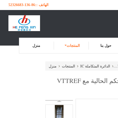
الهاتف ::
86-136-52326683
حول بنا
المنتجات
منزل
الدائرة المتكاملة IC
المنتجات
منزل
TPS51200DRCR TPS51200 يحتوي على 3A غوص / سحب DDR محطة التحكم الحالية مع VTTREF