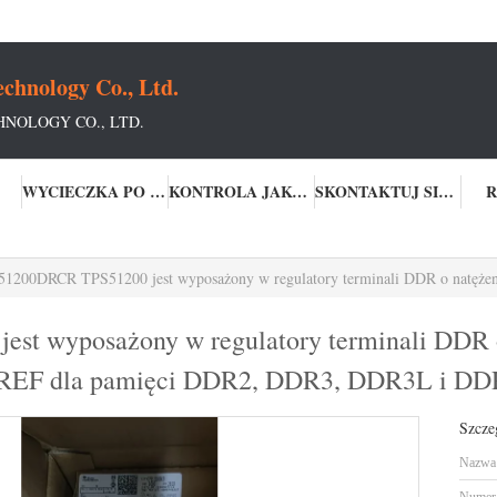
chnology Co., Ltd.
NOLOGY CO., LTD.
WYCIECZKA PO FABRYCE
KONTROLA JAKOŚCI
SKONTAKTUJ SIĘ Z NAMI
R
200DRCR TPS51200 jest wyposażony w regulatory terminali DDR o natężeniu 3A typu „sink/pull” z
t wyposażony w regulatory terminali DDR o
TTREF dla pamięci DDR2, DDR3, DDR3L i DD
Szcze
Nazwa 