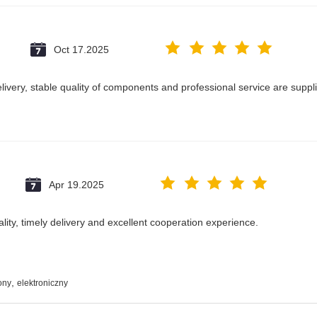
Oct 17.2025
delivery, stable quality of components and professional service are suppl
Apr 19.2025
ality, timely delivery and excellent cooperation experience.
,
ony
elektroniczny