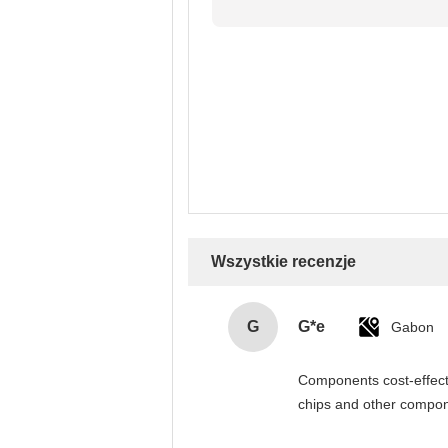
Wszystkie recenzje
G
G*e
Gabon
Components cost-effectiv
chips and other compone