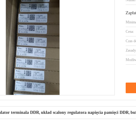
Numer
Zapła
Minima
Cena:
Czas d
Zasady 
Możliw
ator terminala DDR
układ scalony regulatora napięcia pamięci DDR
bu
,
,