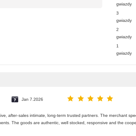
gwiazdy
3
gwiazdy
2
gwiazdy
1
gwiazdy
Jan 7.2026
e, after-sales intimate, long-term trusted partners. The merchant speci
nts. The goods are authentic, well stocked, responsive and the coope