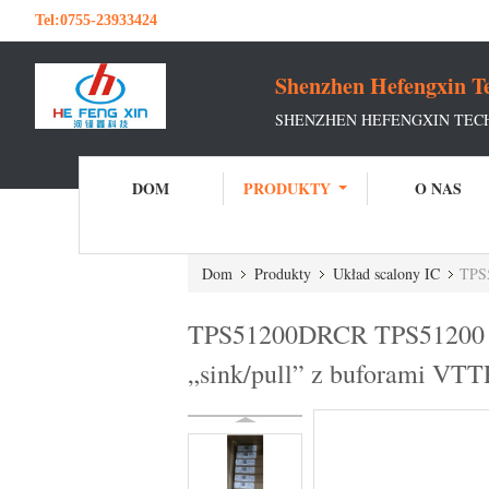
Tel:
0755-23933424
Shenzhen Hefengxin Te
SHENZHEN HEFENGXIN TECH
DOM
PRODUKTY
O NAS
Dom
Produkty
Układ scalony IC
TPS51
TPS51200DRCR TPS51200 jes
„sink/pull” z buforami V