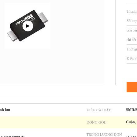
Thanh
Số lượn
Giá bá
chi tiế
Thời gi
Điều k
KIỂU CÀI ĐẶT:
ỉnh lưu
SMD/
ĐÓNG GÓI:
Cuộn, 
TRỌNG LƯỢNG ĐƠN