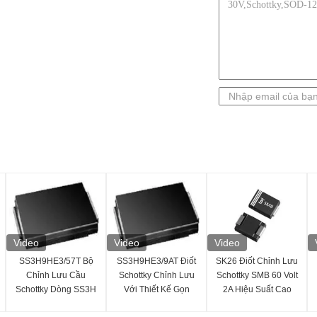
Video
Video
Video
SS3H9HE3/57T Bộ
SS3H9HE3/9AT Điốt
SK26 Điốt Chỉnh Lưu
Chỉnh Lưu Cầu
Schottky Chỉnh Lưu
Schottky SMB 60 Volt
Schottky Dòng SS3H
Với Thiết Kế Gọn
2A Hiệu Suất Cao
Cấu Hình Đơn
Gàng
Cấp