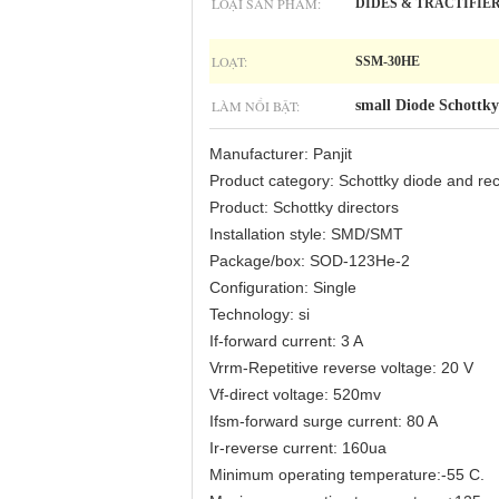
LOẠI SẢN PHẨM:
DIDES & TRACTIFIE
LOẠT:
SSM-30HE
LÀM NỔI BẬT:
small Diode Schottky
Manufacturer: Panjit
Product category: Schottky diode and rect
Product: Schottky directors
Installation style: SMD/SMT
Package/box: SOD-123He-2
Configuration: Single
Technology: si
If-forward current: 3 A
Vrrm-Repetitive reverse voltage: 20 V
Vf-direct voltage: 520mv
Ifsm-forward surge current: 80 A
Ir-reverse current: 160ua
Minimum operating temperature:-55 C.