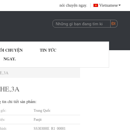
nói chuyện ngay.
Vietnamese
ÓI CHUYỆN
TIN TỨC
NGAY.
HE,3A
23HE,3A
 tin chi tiết sản phẩm:
gốc:
Trung Quốc
iệu:
Panjit
hình:
SS3030HE_R1_00001