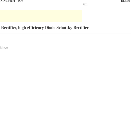
RS SCHOTTKY
18.400
VỊ:
 Rectifier
high efficiency Diode Schottky Rectifier
,
ifier