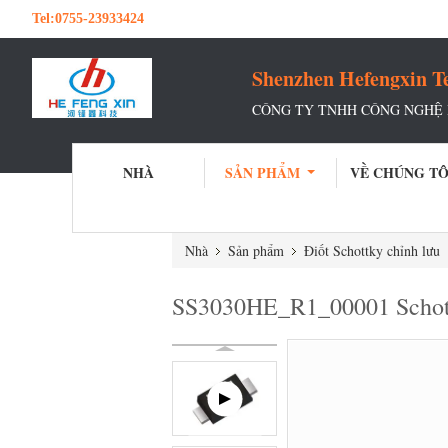
Tel:
0755-23933424
Shenzhen Hefengxin Te
CÔNG TY TNHH CÔNG NGHỆ
NHÀ
SẢN PHẨM
VỀ CHÚNG TÔ
Nhà
Sản phẩm
Điốt Schottky chỉnh lưu
SS3030HE_R1_00001 Schottk