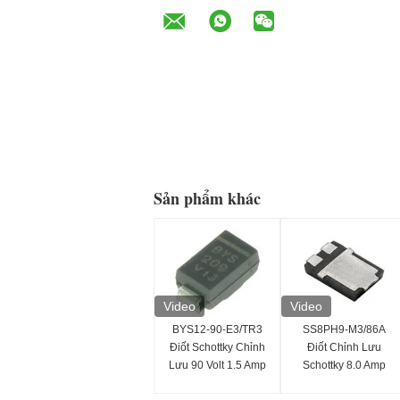
Sản phẩm khác
Video
Video
BYS12-90-E3/TR3
SS8PH9-M3/86A
Điốt Schottky Chỉnh
Điốt Chỉnh Lưu
Lưu 90 Volt 1.5 Amp
Schottky 8.0 Amp
40 Amp IFSM
90V Lắp Đặt