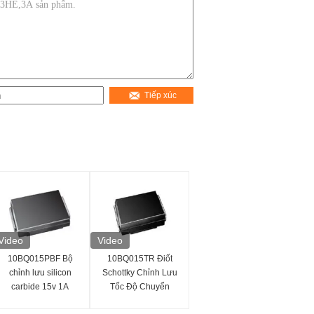
Tiếp xúc
Video
Video
10BQ015PBF Bộ
10BQ015TR Điốt
chỉnh lưu silicon
Schottky Chỉnh Lưu
carbide 15v 1A
Tốc Độ Chuyển
Schottky Diode rời
Mạch Nhanh Tổn