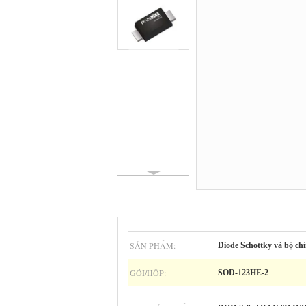
SẢN PHẨM:
Diode Schottky và bộ ch
GÓI/HỘP:
SOD-123HE-2