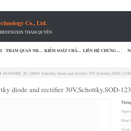
chnology Co., Ltd.
 HEFENGXIN THÂM QUYẾN
I
THAM QUAN NHÀ MÁY
KIỂM SOÁT CHẤT LƯỢNG
LIÊN HỆ CHÚNG TÔI
N
SS3030HE_R1_00001 Schottky diode and rectifier 30V,Schottky,SOD-123
y diode and rectifier 30V,Schottky,SOD-1
Thông
Nguồn 
Hàng h
Số mô 