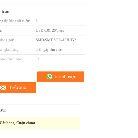
 toán:
g đặt hàng tối thiểu:
1
n:
USD 0.01-20/piece
t đóng gói:
SMD/SMT SOD-123HE-2
an giao hàng:
5-8 ngày làm việc
hoản thanh toán:
T/T
nói chuyện
Tiếp xúc
ngay.
SMT
Cắt băng, Cuộn chuột