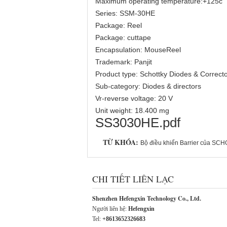
Maximum operating temperature:+125c
Series: SSM-30HE
Package: Reel
Package: cuttape
Encapsulation: MouseReel
Trademark: Panjit
Product type: Schottky Diodes & Correct
Sub-category: Diodes & directors
Vr-reverse voltage: 20 V
Unit weight: 18.400 mg
SS3030HE.pdf
TỪ KHÓA:
Bộ điều khiển Barrier của SC
CHI TIẾT LIÊN LẠC
Shenzhen Hefengxin Technology Co., Ltd.
Người liên hệ:
Hefengxin
Tel:
+8613652326683