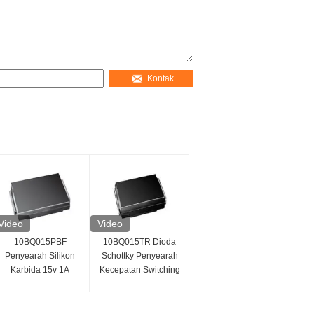
Kontak
Video
Video
10BQ015PBF
10BQ015TR Dioda
Penyearah Silikon
Schottky Penyearah
Karbida 15v 1A
Kecepatan Switching
Schottky Dioda
Cepat Kerugian
Diskret
Daya Rendah 15V