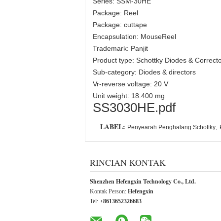
Series: SSM-30HE
Package: Reel
Package: cuttape
Encapsulation: MouseReel
Trademark: Panjit
Product type: Schottky Diodes & Correct
Sub-category: Diodes & directors
Vr-reverse voltage: 20 V
Unit weight: 18.400 mg
SS3030HE.pdf
LABEL:
,
Penyearah Penghalang Schottky
RINCIAN KONTAK
Shenzhen Hefengxin Technology Co., Ltd.
Kontak Person:
Hefengxin
Tel:
+8613652326683