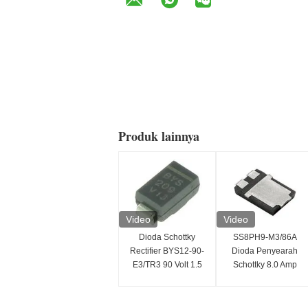
Produk lainnya
Video
Video
Dioda Schottky
SS8PH9-M3/86A
Rectifier BYS12-90-
Dioda Penyearah
E3/TR3 90 Volt 1.5
Schottky 8.0 Amp
Ampere 40 Ampere
90V Pemasangan
IFSM
SMD/SMT