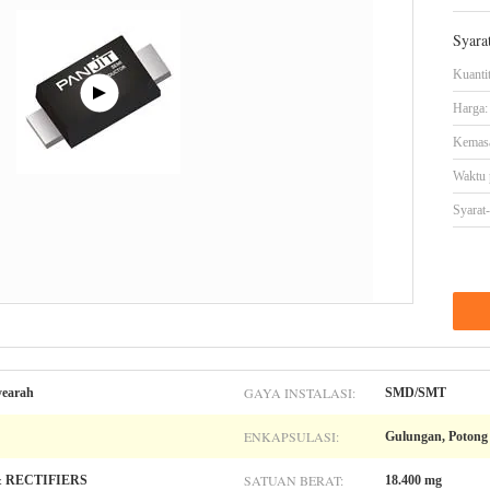
Syara
Kuanti
Harga:
Kemasa
Waktu 
Syarat
GAYA INSTALASI:
yearah
SMD/SMT
ENKAPSULASI:
Gulungan, Potong
SATUAN BERAT:
 RECTIFIERS
18.400 mg