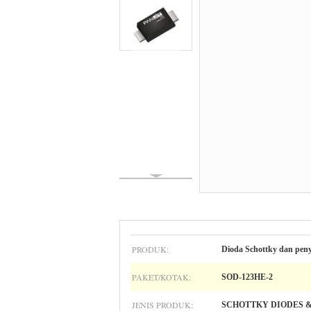
PRODUK:
Dioda Schottky dan pen
PAKET/KOTAK:
SOD-123HE-2
JENIS PRODUK:
SCHOTTKY DIODES &