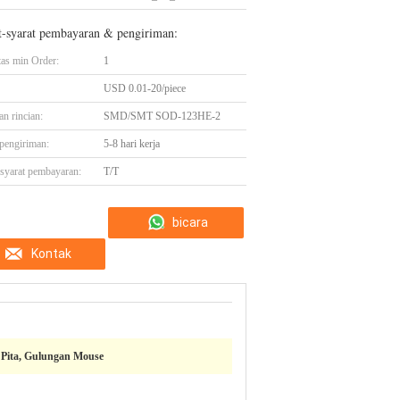
t-syarat pembayaran & pengiriman:
tas min Order:
1
USD 0.01-20/piece
n rincian:
SMD/SMT SOD-123HE-2
pengiriman:
5-8 hari kerja
-syarat pembayaran:
T/T
bicara
Kontak
sekarang
 Pita, Gulungan Mouse