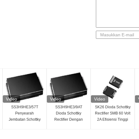
Video
Video
Video
SS3H9HE3/57T
SS3H9HE3/9AT
SK26 Dioda Schottky
Penyearah
Dioda Schottky
Rectifier SMB 60 Volt
Jembatan Schottky
Rectifier Dengan
2A Efisiensi Tinggi
Seri SS3H
Desain Ringkas
Lanjutan
Konfigurasi Tunggal
yang Rapi