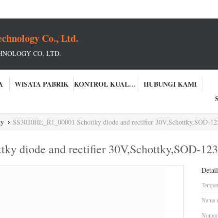
chnology Co., Ltd.
NOLOGY CO, LTD.
A
WISATA PABRIK
KONTROL KUALITAS
HUBUNGI KAMI
ky
SS3030HE_R1_00001 Schottky diode and rectifier 30V,Schottky,SOD-1
y diode and rectifier 30V,Schottky,SOD-1
Detai
Tempat 
Nama 
Nomor