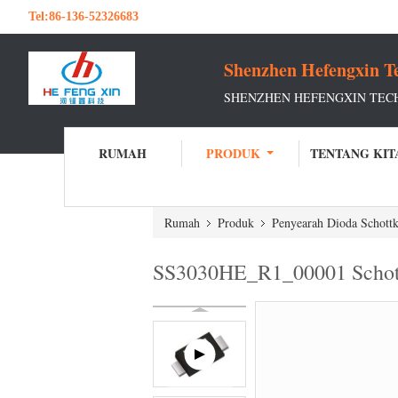
Tel:
86-136-52326683
Shenzhen Hefengxin Te
SHENZHEN HEFENGXIN TECH
RUMAH
PRODUK
TENTANG KIT
Rumah
Produk
Penyearah Dioda Schott
SS3030HE_R1_00001 Schottk