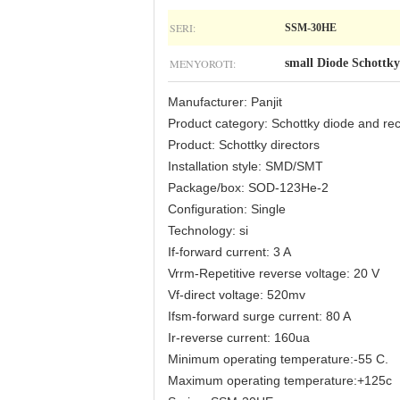
SERI:
SSM-30HE
MENYOROTI:
small Diode Schottky
Manufacturer: Panjit
Product category: Schottky diode and rect
Product: Schottky directors
Installation style: SMD/SMT
Package/box: SOD-123He-2
Configuration: Single
Technology: si
If-forward current: 3 A
Vrrm-Repetitive reverse voltage: 20 V
Vf-direct voltage: 520mv
Ifsm-forward surge current: 80 A
Ir-reverse current: 160ua
Minimum operating temperature:-55 C.
Maximum operating temperature:+125c