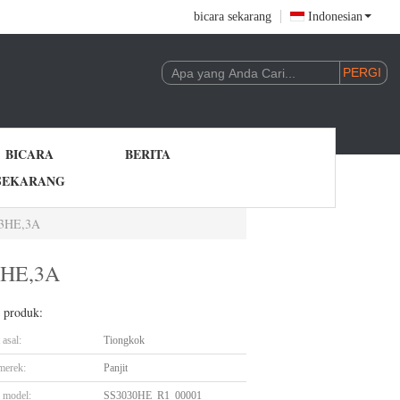
bicara sekarang
Indonesian
BICARA
BERITA
SEKARANG
23HE,3A
23HE,3A
l produk:
asal:
Tiongkok
merek:
Panjit
 model:
SS3030HE_R1_00001