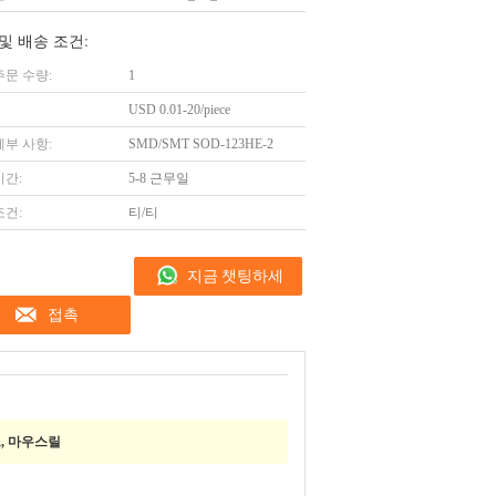
및 배송 조건:
주문 수량:
1
USD 0.01-20/piece
세부 사항:
SMD/SMT SOD-123HE-2
시간:
5-8 근무일
조건:
티/티
지금 챗팅하세
접촉
요
프, 마우스릴