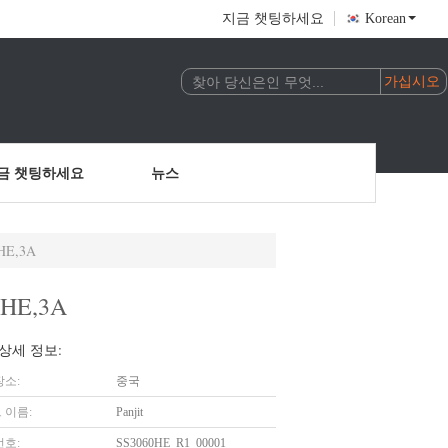
지금 챗팅하세요
Korean
금 챗팅하세요
뉴스
3HE,3A
23HE,3A
상세 정보:
장소:
중국
 이름:
Panjit
번호:
SS3060HE_R1_00001