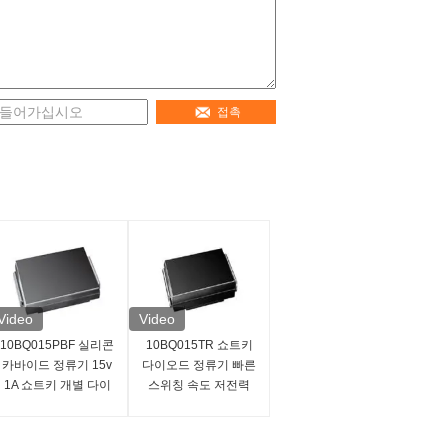
접촉
Video
Video
10BQ015PBF 실리콘
10BQ015TR 쇼트키
카바이드 정류기 15v
다이오드 정류기 빠른
1A 쇼트키 개별 다이
스위칭 속도 저전력
오드
손실 15V