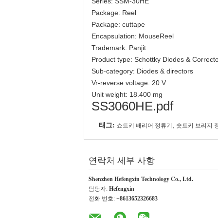
Series: SSM-30HE
Package: Reel
Package: cuttape
Encapsulation: MouseReel
Trademark: Panjit
Product type: Schottky Diodes & Correct
Sub-category: Diodes & directors
Vr-reverse voltage: 20 V
Unit weight: 18.400 mg
SS3060HE.pdf
태그:
,
쇼트키 배리어 정류기
숏트키 브리지 
연락처 세부 사항
Shenzhen Hefengxin Technology Co., Ltd.
담당자:
Hefengxin
전화 번호:
+8613652326683