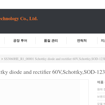
chnology Co., Ltd.
공장 투어
품질 관리
연락처
지
SS3060HE_R1_00001 Schottky diode and rectifier 60V,Schottky,SOD-12
y diode and rectifier 60V,Schottky,SOD-1
제품 
원래 
브랜드
모델 