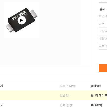
결제 
최소 
가격:
포장 
배달 
지불 
설치 스타일:
류기
smd/smt
캡슐화:
릴, 컷 테이
단위 중량:
류기
18.400mg