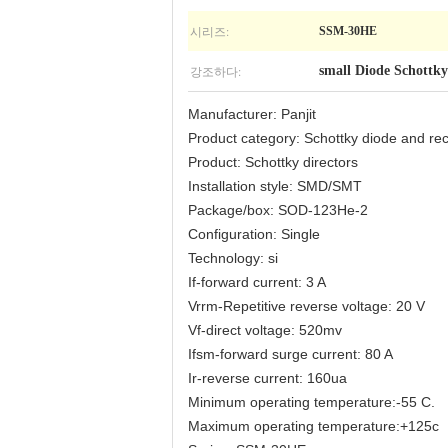
시리즈:
SSM-30HE
강조하다:
small Diode Schottky
Manufacturer: Panjit
Product category: Schottky diode and rect
Product: Schottky directors
Installation style: SMD/SMT
Package/box: SOD-123He-2
Configuration: Single
Technology: si
If-forward current: 3 A
Vrrm-Repetitive reverse voltage: 20 V
Vf-direct voltage: 520mv
Ifsm-forward surge current: 80 A
Ir-reverse current: 160ua
Minimum operating temperature:-55 C.
Maximum operating temperature:+125c