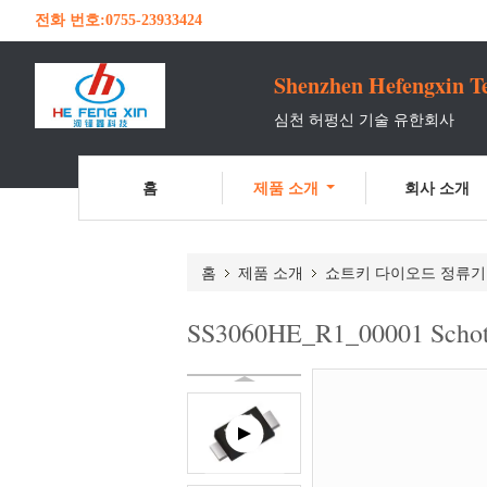
전화 번호:
0755-23933424
Shenzhen Hefengxin Te
심천 허펑신 기술 유한회사
홈
제품 소개
회사 소개
홈
제품 소개
쇼트키 다이오드 정류기
SS3060HE_R1_00001 Schottk