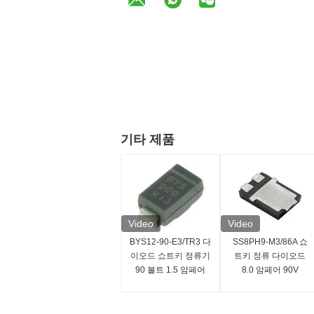
기타 제품
Video
Video
BYS12-90-E3/TR3 다
SS8PH9-M3/86A 쇼
이오드 쇼트키 정류기
트키 정류 다이오드
90 볼트 1.5 암페어
8.0 암페어 90V
40 암페어 IFSM
SMD/SMT 설치