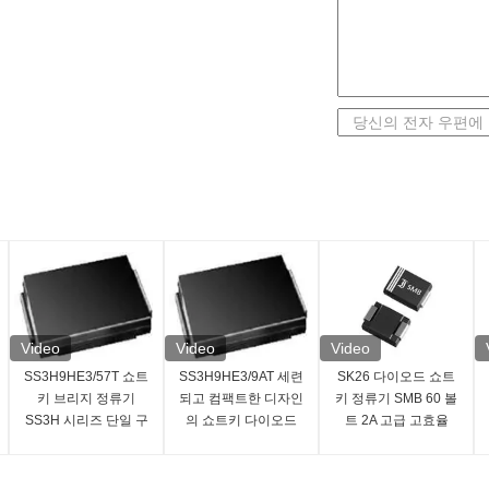
Video
Video
Video
SS3H9HE3/57T 쇼트
SS3H9HE3/9AT 세련
SK26 다이오드 쇼트
키 브리지 정류기
되고 컴팩트한 디자인
키 정류기 SMB 60 볼
SS3H 시리즈 단일 구
의 쇼트키 다이오드
트 2A 고급 고효율
성
정류기