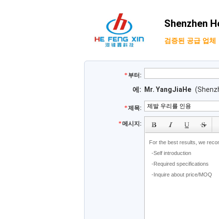
Shenzhen He
검증된 공급 업체
부터:
에:
Mr. YangJiaHe
(Shenzh
제목:
subject
메시지: