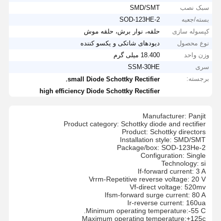
سبک نصب
SMD/SMT
بسته/جعبه
SOD-123HE-2
کپسوله سازی
حلقه، نوار برش، حلقه موش
نوع محصول
دیودهای شاتکی و یکسو کننده
وزن واحد
18.400 میلی گرم
سری
SSM-30HE
برجسته:
,
small Diode Schottky Rectifier
high efficiency Diode Schottky Rectifier
Manufacturer: Panjit
Product category: Schottky diode and rectifier
Product: Schottky directors
Installation style: SMD/SMT
Package/box: SOD-123He-2
Configuration: Single
Technology: si
If-forward current: 3 A
Vrrm-Repetitive reverse voltage: 20 V
Vf-direct voltage: 520mv
Ifsm-forward surge current: 80 A
Ir-reverse current: 160ua
Minimum operating temperature:-55 C.
Maximum operating temperature:+125c