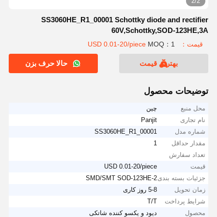
2/2
SS3060HE_R1_00001 Schottky diode and rectifier
60V,Schottky,SOD-123HE,3A
قیمت：USD 0.01-20/piece
MOQ：1
بهترین قیمت
حالا حرف بزن
توضیحات محصول
محل منبع
چین
نام تجاری
Panjit
شماره مدل
SS3060HE_R1_00001
مقدار حداقل
1
تعداد سفارش
قیمت
USD 0.01-20/piece
جزئیات بسته بندی
SMD/SMT SOD-123HE-2
زمان تحویل
5-8 روز کاری
شرایط پرداخت
T/T
محصول
دیود و یکسو کننده شاتکی