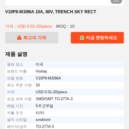
2/2
V10P8-M3/86A 10A, 80V, TRENCH SKY RECT
가격：USD 0.01-20/piece
MOQ：10
최고의 가격
지금 챗팅하세요
제품 설명
원래 장소
미국
브랜드 이름
Vishay
모델 번호
V10P8-M3/86A
최소 주문 수량
10
가격
USD 0.01-20/piece
포장 세부 사항
SMD/SMT TO-277A-3
배달 시간
5-8 근무일
지불 조건
티/티
설치 스타일
smd/smt
패키지/상자
TO-277A-3