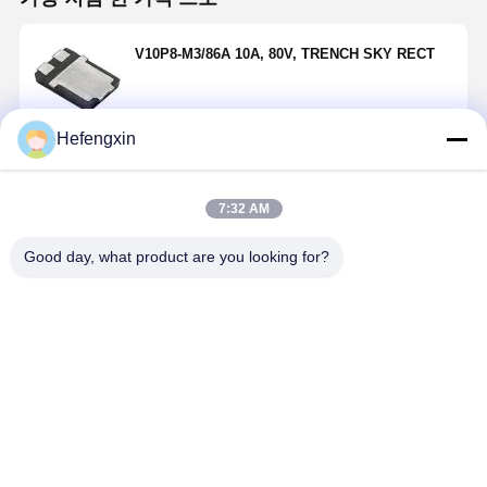
V10P8-M3/86A 10A, 80V, TRENCH SKY RECT
Hefengxin
계속하다
7:32 AM
추천된 제품
Good day, what product are you looking for?
CMF7.0ATR
610-CMOSH2-
V15PM10-
SMF90A-T
ESD 보호 다이
4LTR 쇼트키
M3/H 쇼트키
ESD 보호 
홈
제품 소개
회사 소개
공장 투어
오드 /TVS 다이
다이오드 및 정
다이오드 및 정
오드 /TVS
오드 단방향
류기 고전류 40
류기 100V 15A
오드 200W
TVS 200와트
vrrm 쇼트키
싱글 다이
도 전압 억
최고의 가격
최고의 가격
최고의 가격
최고의 가
7.78~8.6v.
200 if 250 pw
SMPC (TO-