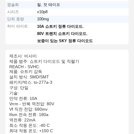
캡슐화
릴, 컷 테이프
시리즈
v10p8
단위 중량
100mg
하이 라이트:
,
10A 쇼트키 정류 다이오드
,
80V 트렌치 쇼트키 다이오드
보증이 있는 SKY 정류 다이오드
제조사: 비샤이
제품 범주: 쇼트키 다이오드 및 직렬기
REACH - SVHC:
제품: 슈트키 감독
설치 방식: SMD/SMT
패키지/박스: to-277a-3
구성: 단일
기술:
만약 전류: 10A
Vrrm - 반복 역전압: 80V
Vf 직전 전압: 680mv
Ifsm 전속 전류: 180a
역전류: 22mA
최소 작동 온도: -40 C
최대 작동 온도: +150 C