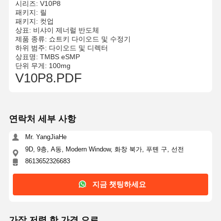
시리즈: V10P8
패키지: 릴
패키지: 컷업
상표: 비샤이 제너럴 반도체
제품 종류: 쇼트키 다이오드 및 수정기
하위 범주: 다이오드 및 디렉터
상표명: TMBS eSMP
단위 무게: 100mg
V10P8.PDF
연락처 세부 사항
Mr. YangJiaHe
9D, 9층, A동, Modern Window, 화창 북가, 푸톈 구, 선전
8613652326683
지금 챗팅하세요
가장 저렴 한 가격 으로