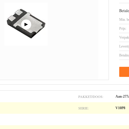
Betal
Min. be
Prijs:
Verpak
Leverti
Betalin
PAKKET/DOOS:
Aan-277
SERIE:
V10P8