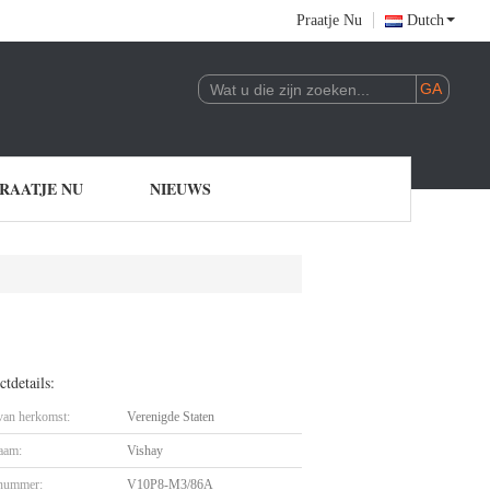
Praatje Nu
Dutch
RAATJE NU
NIEUWS
tdetails:
 van herkomst:
Verenigde Staten
aam:
Vishay
nummer:
V10P8-M3/86A