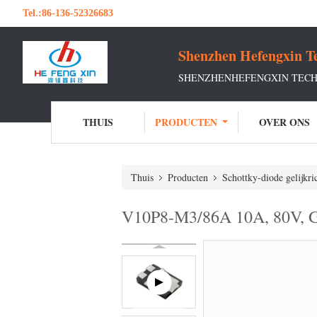
Tel.:
86-136-52326683
Shenzhen Hefengxin Te
SHENZHENHEFENGXIN TECHN
THUIS
PRODUCTEN
OVER ONS
Thuis
Producten
Schottky-diode gelijkri
V10P8-M3/86A 10A, 80V