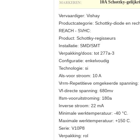
MARKEREN:
10A Schottky-gelijkr
Vervaardiger: Vishay
Productcategorie: Schottky-diode en rec
REACH - SVHC:
Product: Schottky-regisseurs
Installatie: SMD/SMT
Verpakking/doos: tot 277a-3
Configuratie: enkelvoudig
Technologie: si
Als-voor stroom: 10 A
Vrrm-Repetitieve omgekeerde spanning:
Vf-directe spanning: 680mv
Ifsm-vooruitstroming: 180a
Inverse stroom: 22 mA
Minimale werktemperatuur: -40 °C.
Maximale werktemperatuur: +150 C.
Serie: V10P8
Verpakking: rol