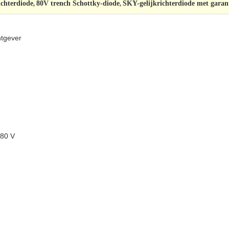
ichterdiode
80V trench Schottky-diode
SKY-gelijkrichterdiode met garan
,
,
htgever
 80 V