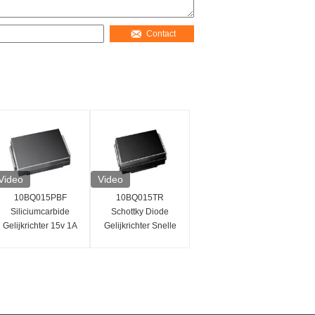
Contact
Video
Video
10BQ015PBF
10BQ015TR
Siliciumcarbide
Schottky Diode
Gelijkrichter 15v 1A
Gelijkrichter Snelle
Schottky Discrete
Schakelsnelheid
Diode
Laag
Vermogensverlies
15V