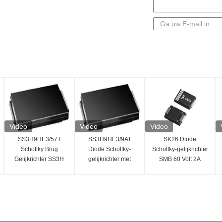
Video
Video
Video
SS3H9HE3/57T
SS3H9HE3/9AT
SK26 Diode
Schottky Brug
Diode Schottky-
Schottky-gelijkrichter
Gelijkrichter SS3H
gelijkrichter met
SMB 60 Volt 2A
Serie Enkele
slank, compact
Geavanceerde Hoge
Configuratie
ontwerp
Efficiëntie