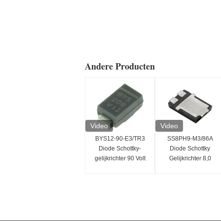
Andere Producten
Video
Video
BYS12-90-E3/TR3
SS8PH9-M3/86A
Diode Schottky-
Diode Schottky
gelijkrichter 90 Volt
Gelijkrichter 8,0
1,5 Ampère 40
Ampère 90V
Ampère IFSM
SMD/SMT Installatie