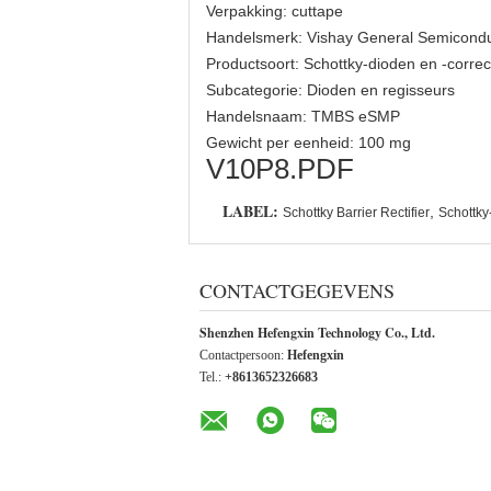
Verpakking: cuttape
Handelsmerk: Vishay General Semicondu
Productsoort: Schottky-dioden en -corre
Subcategorie: Dioden en regisseurs
Handelsnaam: TMBS eSMP
Gewicht per eenheid: 100 mg
V10P8.PDF
LABEL:
,
Schottky Barrier Rectifier
Schottky
CONTACTGEGEVENS
Shenzhen Hefengxin Technology Co., Ltd.
Contactpersoon:
Hefengxin
Tel.:
+8613652326683