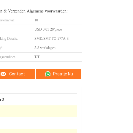
en & Verzenden Algemene voorwaarden:
stelaantal:
10
USD 0.01-20/piece
king Details:
SMD/SMT TO-277A-3
jd:
5-8 werkdagen
gscondities:
T/T
Contact
Praatje Nu
a-3