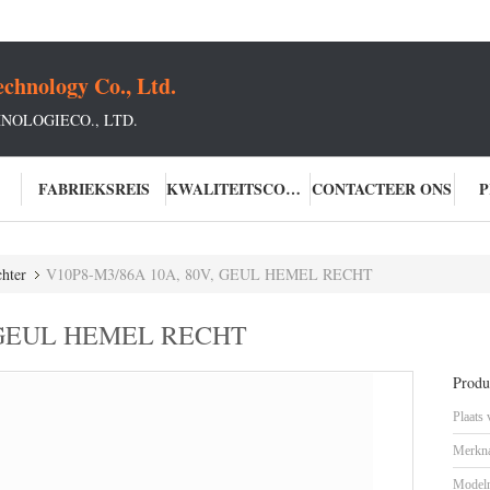
chnology Co., Ltd.
OLOGIECO., LTD.
FABRIEKSREIS
KWALITEITSCONTROLE
CONTACTEER ONS
P
chter
V10P8-M3/86A 10A, 80V, GEUL HEMEL RECHT
, GEUL HEMEL RECHT
Produc
Plaats
Merkn
Model