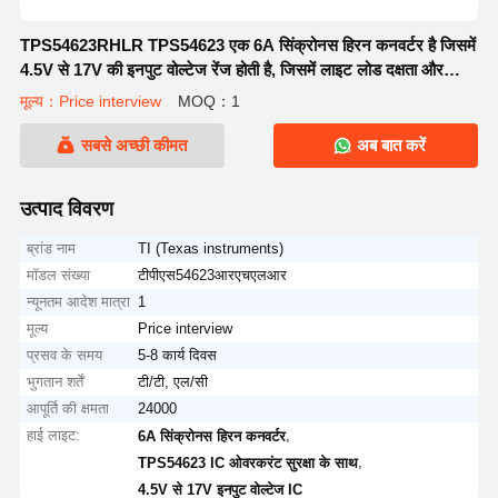
TPS54623RHLR TPS54623 एक 6A सिंक्रोनस हिरन कनवर्टर है जिसमें
4.5V से 17V की इनपुट वोल्टेज रेंज होती है, जिसमें लाइट लोड दक्षता और
ओवरकरंट सुरक्षा के कार्य होते हैं।
मूल्य：Price interview
MOQ：1
सबसे अच्छी कीमत
अब बात करें
उत्पाद विवरण
ब्रांड नाम
TI (Texas instruments)
मॉडल संख्या
टीपीएस54623आरएचएलआर
न्यूनतम आदेश मात्रा
1
मूल्य
Price interview
प्रसव के समय
5-8 कार्य दिवस
भुगतान शर्तें
टी/टी, एल/सी
आपूर्ति की क्षमता
24000
हाई लाइट:
,
6A सिंक्रोनस हिरन कनवर्टर
,
TPS54623 IC ओवरकरंट सुरक्षा के साथ
4.5V से 17V इनपुट वोल्टेज IC