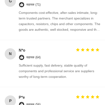
G
सहायक (71)
Components cost-effective, after-sales intimate, long-
गुणवत्ता नियंत्रण
हमसे संपर्क करें
समाचार
अब बात करें
term trusted partners. The merchant specializes in
capacitors, resistors, chips and other components. The
इंटीग्रेटेड सर्किट आई.सी
goods are authentic, well stocked, responsive and the
cooperation is very smooth.
मल्टीलेयर सिरेमिक कैपेसिटर
मोटी फिल्म प्रतिरोधक
N*o
N
सहायक (64)
उच्च आवृत्ति इंडक्टर
Sufficient supply, fast delivery, stable quality of
पूर्वाग्रह अवरोधक ट्रांजिस्टर
components and professional service are suppliers
worthy of long-term cooperation.
ईएसडी सुरक्षा डायोड
डायोड Schottky रेक्टिफायर
P*e
एमओएसएफईटी ट्रांजिस्टर
P
सहायक (56)