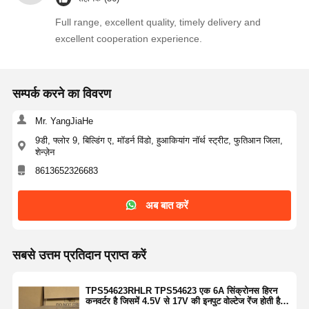
थाइरिस्टर सर्ज प्रोटेक्शन डिवाइस
Full range, excellent quality, timely delivery and
कम ड्रॉपआउट नियामक
excellent cooperation experience.
द्विध्रुवी जंक्शन ट्रांजिस्टर
सम्पर्क करने का विवरण
Mr. YangJiaHe
9डी, फ्लोर 9, बिल्डिंग ए, मॉडर्न विंडो, हुआकियांग नॉर्थ स्ट्रीट, फुतिआन जिला,
शेन्ज़ेन
8613652326683
अब बात करें
सबसे उत्तम प्रतिदान प्राप्त करें
TPS54623RHLR TPS54623 एक 6A सिंक्रोनस हिरन
कनवर्टर है जिसमें 4.5V से 17V की इनपुट वोल्टेज रेंज होती है,