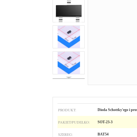
PRODUKT:
Dioda Schottky'ego i pr
PAKIET/PUDEŁKO:
SOT-23-3
SZEREG:
BAT54