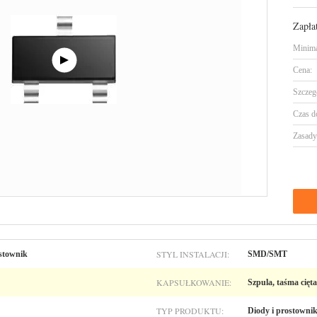
Zapła
Minima
Cena:
Szczeg
Czas d
Zasady 
STYL INSTALACJI:
ostownik
SMD/SMT
KAPSUŁKOWANIE:
Szpula, taśma cięt
TYP PRODUKTU:
Diody i prostownik