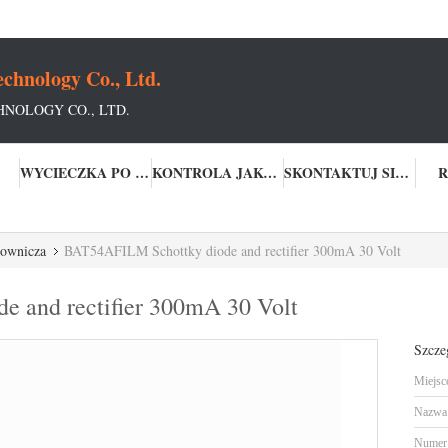
chnology Co., Ltd.
NOLOGY CO., LTD.
WYCIECZKA PO FABRYCE
KONTROLA JAKOŚCI
SKONTAKTUJ SIĘ Z NAMI
R
townicza
BAT54AFILM Schottky diode and rectifier 300mA 30 Volt
 and rectifier 300mA 30 Volt
Szcze
Miejsc
Nazwa 
Numer