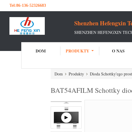
Tel:
86-136-52326683
Shenzhen Hefengxin Te
SHENZHEN HEFENGXIN TECH
DOM
PRODUKTY
O NAS
Dom
Produkty
Dioda Schottky'ego pros
BAT54AFILM Schottky diode