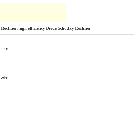
 Rectifier
high efficiency Diode Schottky Rectifier
,
ifier
node