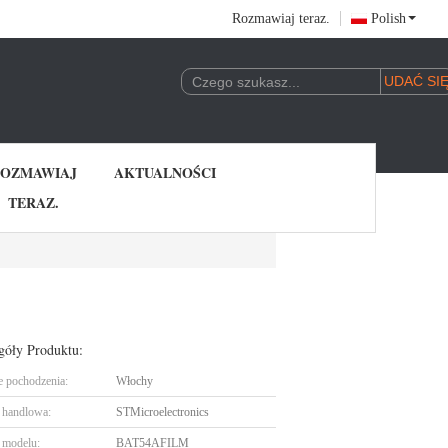
Rozmawiaj teraz.
Polish
OZMAWIAJ
AKTUALNOŚCI
TERAZ.
góły Produktu:
e pochodzenia:
Włochy
handlowa:
STMicroelectronics
 modelu:
BAT54AFILM