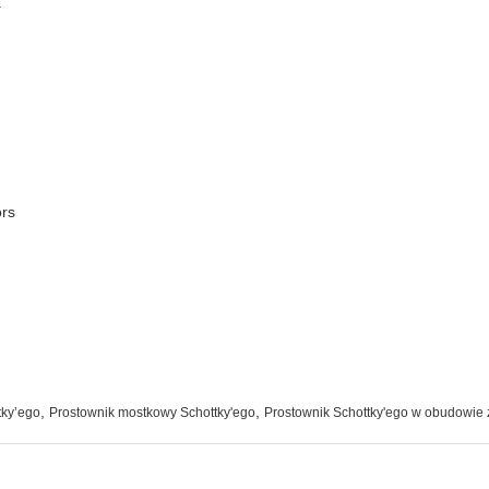
.
ors
,
,
tky’ego
Prostownik mostkowy Schottky'ego
Prostownik Schottky'ego w obudowie 