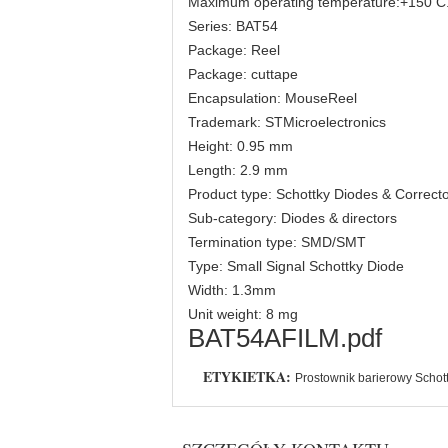
Maximum operating temperature:+150 C
Series: BAT54
Package: Reel
Package: cuttape
Encapsulation: MouseReel
Trademark: STMicroelectronics
Height: 0.95 mm
Length: 2.9 mm
Product type: Schottky Diodes & Correct
Sub-category: Diodes & directors
Termination type: SMD/SMT
Type: Small Signal Schottky Diode
Width: 1.3mm
Unit weight: 8 mg
BAT54AFILM.pdf
ETYKIETKA:
Prostownik barierowy Schot