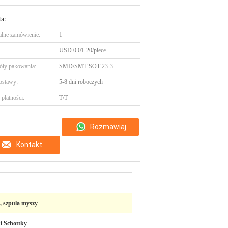
ta:
lne zamówienie:
1
USD 0.01-20/piece
óły pakowania:
SMD/SMT SOT-23-3
ostawy:
5-8 dni roboczych
płatności:
T/T
Rozmawiaj
Kontakt
teraz.
a, szpula myszy
i Schottky