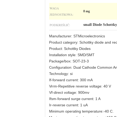
WAGA
8 mg
JEDNOSTKOWA:
PODKREŚLIĆ:
small Diode Schottky
Manufacturer: STMicroelectronics
Product category: Schottky diode and rect
Product: Schottky Diodes
Installation style: SMD/SMT
Package/box: SOT-23-3
Configuration: Dual Cathode Common A
Technology: si
If-forward current: 300 mA
Vrrm-Repetitive reverse voltage: 40 V
Vf-direct voltage: 900mv
Ifsm-forward surge current: 1 A
Ir-reverse current: 1 uA
Minimum operating temperature:-40 C.