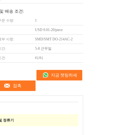
및 배송 조건:
주문 수량:
1
USD 0.01-20/piece
세부 사항:
SMD/SMT DO-214AC-2
시간:
5-8 근무일
조건:
티/티
지금 챗팅하세
접촉
요
및 정류기