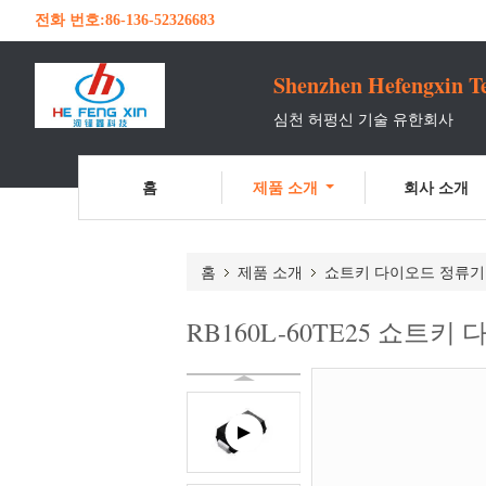
전화 번호:
86-136-52326683
Shenzhen Hefengxin Te
심천 허펑신 기술 유한회사
홈
제품 소개
회사 소개
홈
제품 소개
쇼트키 다이오드 정류기
RB160L-60TE25 쇼트키 