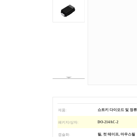
제품:
쇼트키 다이오드 및 정
패키지/상자:
DO-214AC-2
캡슐화:
릴, 컷 테이프, 마우스릴