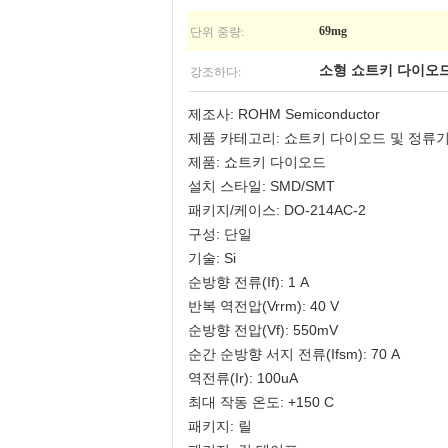
단위 중량:
69mg
강조하다:
소형 쇼트키 다이오
제조사: ROHM Semiconductor
제품 카테고리: 쇼트키 다이오드 및 정류
제품: 쇼트키 다이오드
설치 스타일: SMD/SMT
패키지/케이스: DO-214AC-2
구성: 단일
기술: Si
순방향 전류(If): 1 A
반복 역전압(Vrrm): 40 V
순방향 전압(Vf): 550mV
순간 순방향 서지 전류(Ifsm): 70 A
역전류(Ir): 100uA
최대 작동 온도: +150 C
패키지: 릴