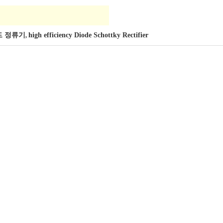
드 정류기
high efficiency Diode Schottky Rectifier
,
기