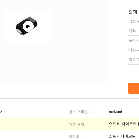
결제 
최소 
가격:
포장 
배달 
지불 
설치 스타일:
류기
smd/smt
제품 유형:
쇼트 키 다이오드 
시리즈:
쇼트키 다이오드