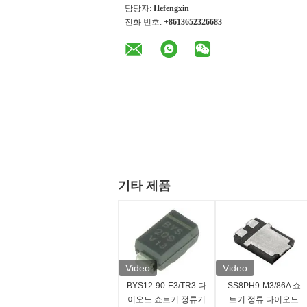
담당자:
Hefengxin
전화 번호:
+8613652326683
기타 제품
Video
Video
BYS12-90-E3/TR3 다
SS8PH9-M3/86A 쇼
이오드 쇼트키 정류기
트키 정류 다이오드