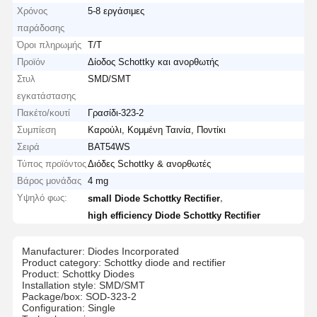
Χρόνος
5-8 εργάσιμες
παράδοσης
Όροι πληρωμής
T/T
Προϊόν
Δίοδος Schottky και ανορθωτής
Στυλ
SMD/SMT
εγκατάστασης
Πακέτο/κουτί
Γρασίδι-323-2
Συμπίεση
Καρούλι, Κομμένη Ταινία, Ποντίκι
Σειρά
ΒΑΤ54WS
Τύπος προϊόντος
Διόδες Schottky & ανορθωτές
Βάρος μονάδας
4 mg
Υψηλό φως:
,
small Diode Schottky Rectifier
high efficiency Diode Schottky Rectifier
Manufacturer: Diodes Incorporated
Product category: Schottky diode and rectifier
Product: Schottky Diodes
Installation style: SMD/SMT
Package/box: SOD-323-2
Configuration: Single