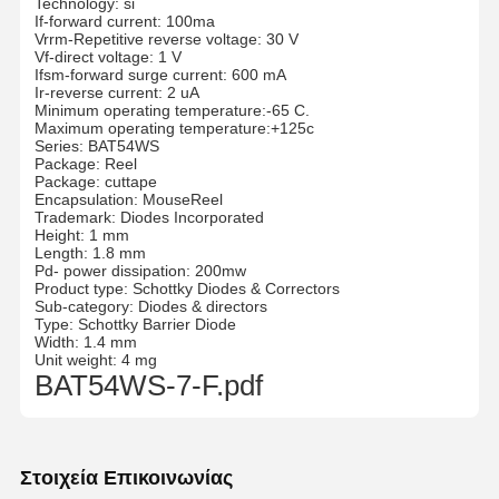
Technology: si
If-forward current: 100ma
Vrrm-Repetitive reverse voltage: 30 V
Vf-direct voltage: 1 V
Ifsm-forward surge current: 600 mA
Ir-reverse current: 2 uA
Minimum operating temperature:-65 C.
Maximum operating temperature:+125c
Series: BAT54WS
Package: Reel
Package: cuttape
Encapsulation: MouseReel
Trademark: Diodes Incorporated
Height: 1 mm
Length: 1.8 mm
Pd- power dissipation: 200mw
Product type: Schottky Diodes & Correctors
Sub-category: Diodes & directors
Type: Schottky Barrier Diode
Width: 1.4 mm
Unit weight: 4 mg
BAT54WS-7-F.pdf
Στοιχεία Επικοινωνίας