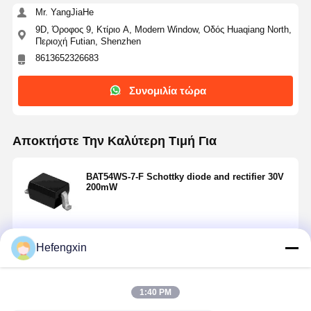
Mr. YangJiaHe
9D, Όροφος 9, Κτίριο A, Modern Window, Οδός Huaqiang North,
Περιοχή Futian, Shenzhen
8613652326683
Συνομιλία τώρα
Αποκτήστε Την Καλύτερη Τιμή Για
BAT54WS-7-F Schottky diode and rectifier 30V
200mW
Να συνεχίσει
Hefengxin
Αρχική
Προϊόντα
Σχετικά Με
Γύρος
Σελίδα
Εμάς
Εργοστασίων
1:40 PM
Συνιστώμενα Προϊόντα