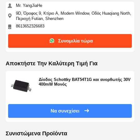
Mr. YangJiaHe
9D, Όροφος 9, Κτίριο A, Modern Window, Οδός Huaqiang North,
Περιοχή Futian, Shenzhen
8613652326683
Συνομιλία τώρα
Αποκτήστε Την Καλύτερη Τιμή Για
Δίοδος Schottky BAT54T1G και ανορθωτής 30V
400mW Μονός
Να συνεχίσει
Αρχική
Προϊόντα
Σχετικά Με
Γύρος
Σελίδα
Εμάς
Εργοστασίων
Συνιστώμενα Προϊόντα