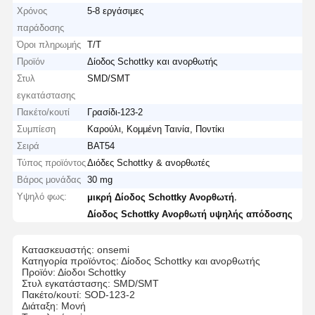
Χρόνος
5-8 εργάσιμες
παράδοσης
Όροι πληρωμής
T/T
Προϊόν
Δίοδος Schottky και ανορθωτής
Στυλ
SMD/SMT
εγκατάστασης
Πακέτο/κουτί
Γρασίδι-123-2
Συμπίεση
Καρούλι, Κομμένη Ταινία, Ποντίκι
Σειρά
ΒΑΤ54
Τύπος προϊόντος
Διόδες Schottky & ανορθωτές
Βάρος μονάδας
30 mg
Υψηλό φως:
,
μικρή Δίοδος Schottky Ανορθωτή
Δίοδος Schottky Ανορθωτή υψηλής απόδοσης
Κατασκευαστής: onsemi
Κατηγορία προϊόντος: Δίοδος Schottky και ανορθωτής
Προϊόν: Δίοδοι Schottky
Στυλ εγκατάστασης: SMD/SMT
Πακέτο/κουτί: SOD-123-2
Διάταξη: Μονή