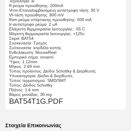
Τεχνολογία: si
If-ρεύμα προώθησης: 200mA
Vrrm-Επαναλαμβανόμενη αντίστροφη τάση: 30 V
Vf-τάση προώθησης: 800 mV
Ifsm-ρεύμα υπέρτασης προώθησης: 600 mA
Ir-αντίστροφο ρεύμα: 2 uA
Ελάχιστη θερμοκρασία λειτουργίας: -55 C
Μέγιστη θερμοκρασία λειτουργίας: +125c
Σειρά: BAT54
Συσκευασία: Τροχός
Συσκευασία: κορδέλα κοπής
Ενθυλάκωση: MouseReel
Εμπορικό σήμα: onsemi
Ύψος: 1.12mm
Μήκος: 2.69 mm
Τύπος προϊόντος: Δίοδοι Schottky & Διορθωτές
Υποκατηγορία: Δίοδοι & διορθωτές
Τύπος τερματισμού: SMD/SMT
Τύπος: Δίοδος Schottky
Πλάτος: 1.6 mm
Βάρος μονάδας: 30 mg
BAT54T1G.PDF
Στοιχεία Επικοινωνίας