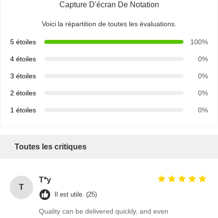
Capture D'écran De Notation
Voici la répartition de toutes les évaluations.
5 étoiles
100%
4 étoiles
0%
3 étoiles
0%
2 étoiles
0%
1 étoiles
0%
Toutes les critiques
T*y
T
Aperçu
Produits
A Propos De
Visite D'usine
Il est utile. (25)
Nous
Quality can be delivered quickly, and even