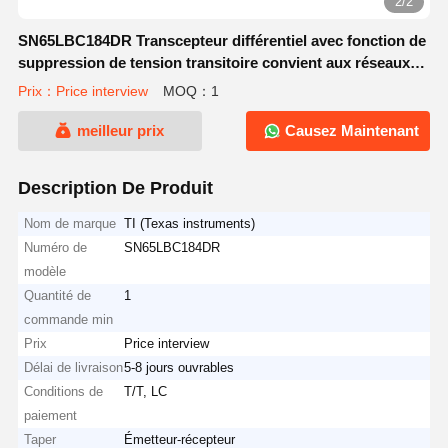
2/2
SN65LBC184DR Transcepteur différentiel avec fonction de
suppression de tension transitoire convient aux réseaux
industriels, compteurs électriques et contrôle moteur.
Prix：Price interview
MOQ：1
meilleur prix
Causez Maintenant
Description De Produit
Nom de marque
TI (Texas instruments)
Numéro de
SN65LBC184DR
modèle
Quantité de
1
commande min
Prix
Price interview
Délai de livraison
5-8 jours ouvrables
Conditions de
T/T, LC
paiement
Taper
Émetteur-récepteur