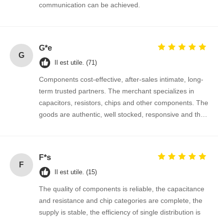
communication can be achieved.
Contrôle De
Contact
Nouvelles
Causez
G*e
La Qualité
Maintenant
G
Il est utile. (71)
Components cost-effective, after-sales intimate, long-
Circuit intégré IC
term trusted partners. The merchant specializes in
Condensateur en céramique multicouche
capacitors, resistors, chips and other components. The
goods are authentic, well stocked, responsive and the
Résistant à film épais
cooperation is very smooth.
Inducteur à haute fréquence
F*s
transistor à résistance de polarisation
F
Il est utile. (15)
Diode de protection contre les débris électromagnétiques
The quality of components is reliable, the capacitance
and resistance and chip categories are complete, the
Redresseur Schottky à diode
supply is stable, the efficiency of single distribution is