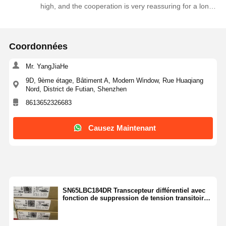
high, and the cooperation is very reassuring for a long
Transistor de transistor MOSFET
time!
Dispositif de protection contre les surtensions à thyristors
Coordonnées
Bas régulateur d'abandon scolaire
Mr. YangJiaHe
transistor à jonction bipolaire
9D, 9ème étage, Bâtiment A, Modern Window, Rue Huaqiang
Nord, District de Futian, Shenzhen
8613652326683
Causez Maintenant
SN65LBC184DR Transcepteur différentiel avec
fonction de suppression de tension transitoire
convient aux réseaux industriels, compteurs
électriques et contrôle moteur.