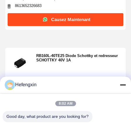
8613652326683
Causez Maintenant
RB160L-40TE25 Diode Schottky et redresseur
SCHOTTKY 40V 1A
Hefengxin
Continuer
8:02 AM
Produits Recommandés
Aperçu
Produits
A Propos De
Visite D'usine
Good day, what product are you looking for?
Nous