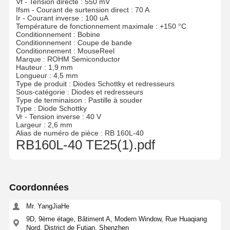
Vf - Tension directe : 550 mV
Ifsm - Courant de surtension direct : 70 A
Ir - Courant inverse : 100 uA
Température de fonctionnement maximale : +150 °C
Conditionnement : Bobine
Conditionnement : Coupe de bande
Conditionnement : MouseReel
Marque : ROHM Semiconductor
Hauteur : 1,9 mm
Longueur : 4,5 mm
Type de produit : Diodes Schottky et redresseurs
Sous-catégorie : Diodes et redresseurs
Type de terminaison : Pastille à souder
Type : Diode Schottky
Vr - Tension inverse : 40 V
Largeur : 2,6 mm
Alias de numéro de pièce : RB 160L-40
RB160L-40 TE25(1).pdf
Coordonnées
Mr. YangJiaHe
9D, 9ème étage, Bâtiment A, Modern Window, Rue Huaqiang
Nord, District de Futian, Shenzhen