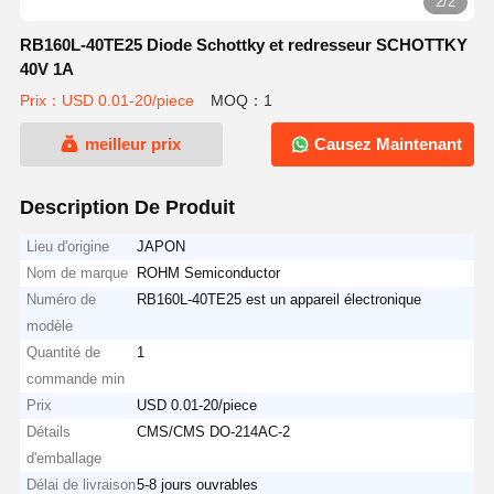
2/2
RB160L-40TE25 Diode Schottky et redresseur SCHOTTKY
40V 1A
Prix：USD 0.01-20/piece
MOQ：1
meilleur prix
Causez Maintenant
Description De Produit
Lieu d'origine
JAPON
Nom de marque
ROHM Semiconductor
Numéro de
RB160L-40TE25 est un appareil électronique
modèle
Quantité de
1
commande min
Prix
USD 0.01-20/piece
Détails
CMS/CMS DO-214AC-2
d'emballage
Délai de livraison
5-8 jours ouvrables