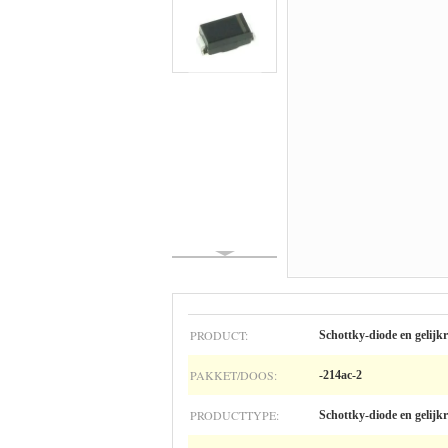
PRODUCT:
Schottky-diode en gelijkr
PAKKET/DOOS:
-214ac-2
PRODUCTTYPE:
Schottky-diode en gelijkr