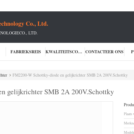
chnology Co., Ltd.
OLOGIECO., LTD.
FABRIEKSREIS
KWALITEITSCONTROLE
CONTACTEER ONS
P
chter
FM2200-W Schottky-diode en gelijkrichter SMB 2A 200V.Schottky
n gelijkrichter SMB 2A 200V.Schottky
Produc
Plaats
Merkn
Model