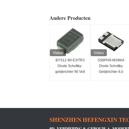
Andere Producten
Video
Video
BYS12-90-E3/TR3
SS8PH9-M3/86A
Diode Schottky-
Diode Schottky
gelijkrichter 90 Volt
Gelijkrichter 8,0
1,5 Ampère 40
Ampère 90V
Ampère IFSM
SMD/SMT Installatie
SHENZHEN HEFENGXIN TEC
9D, VERDIEPING 9, GEBOUW A, MODE