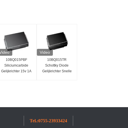
Video
Video
10BQ015PBF
10BQ015TR
Siliciumcarbide
Schottky Diode
Gelijkrichter 15v 1A
Gelijkrichter Snelle
Schottky Discrete
Schakelsnelheid
Diode
Laag
Vermogensverlies
15V
Tel.:
0755-23933424