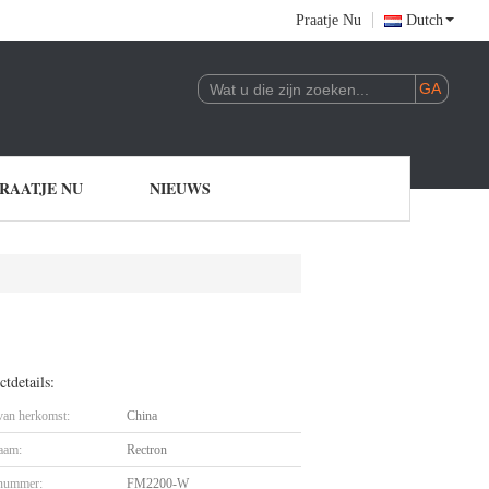
Praatje Nu
Dutch
RAATJE NU
NIEUWS
tdetails:
 van herkomst:
China
aam:
Rectron
nummer:
FM2200-W