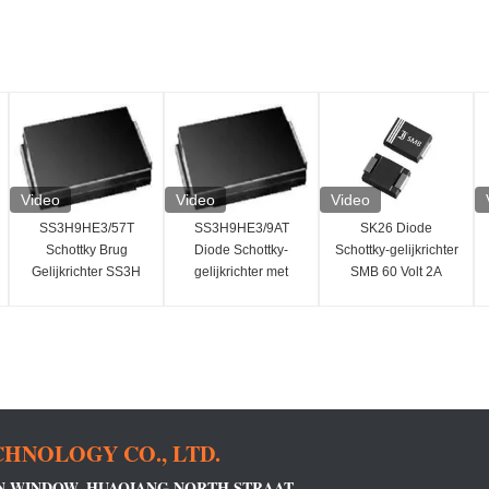
Video
Video
Video
SS3H9HE3/57T
SS3H9HE3/9AT
SK26 Diode
Schottky Brug
Diode Schottky-
Schottky-gelijkrichter
Gelijkrichter SS3H
gelijkrichter met
SMB 60 Volt 2A
Serie Enkele
slank, compact
Geavanceerde Hoge
Configuratie
ontwerp
Efficiëntie
HNOLOGY CO., LTD.
RN WINDOW, HUAQIANG NORTH STRAAT,