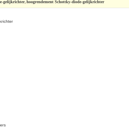
-gelijkrichter
hoogrendement Schottky-diode-gelijkrichter
,
krichter
ters