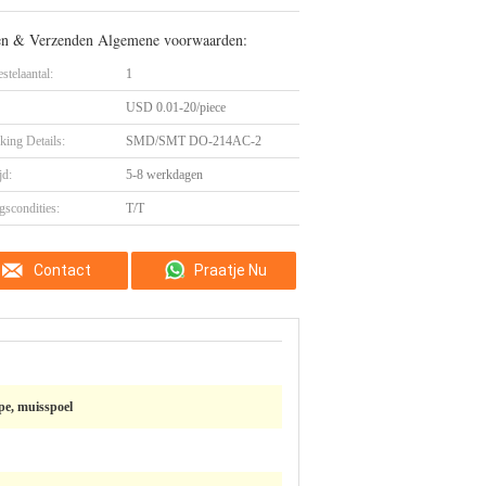
en & Verzenden Algemene voorwaarden:
stelaantal:
1
USD 0.01-20/piece
king Details:
SMD/SMT DO-214AC-2
jd:
5-8 werkdagen
gscondities:
T/T
Contact
Praatje Nu
ape, muisspoel