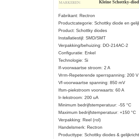
MARKEREN:
Kleine Schottky-diode
Fabrikant: Rectron
Productcategorie: Schottky diode en gelij
Product: Schottky diodes
Installatiestijl: SMD/SMT
Verpakking/behuizing: DO-214AC-2
Configuratie: Enkel
Technologie: Si
If-voorwaartse stroom: 2 A
Vrrm-Repeterende sperrspanning: 200 V
Vf-voorwaartse spanning: 850 mV
Ifsm-piekstroom voorwaarts: 60 A
Ir-lekstroom: 200 uA
Minimum bedrijfstemperatuur: -55 °C
Maximum bedrijfstemperatuur: +150 °C
Verpakking: Reel (rol)
Handelsmerk: Rectron
Producttype: Schottky diodes & gelijkrich