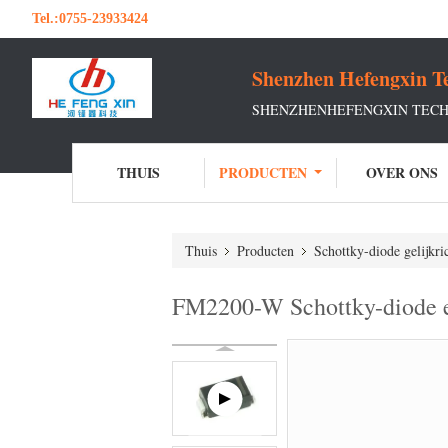
Tel.:
0755-23933424
Shenzhen Hefengxin Te
SHENZHENHEFENGXIN TECHN
THUIS
PRODUCTEN
OVER ONS
Thuis
Producten
Schottky-diode gelijkri
FM2200-W Schottky-diode e