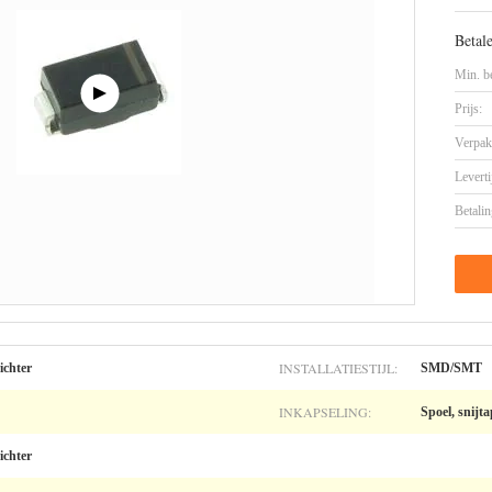
Betal
Min. be
Prijs:
Verpak
Leverti
Betalin
INSTALLATIESTIJL:
ichter
SMD/SMT
INKAPSELING:
Spoel, snijt
ichter