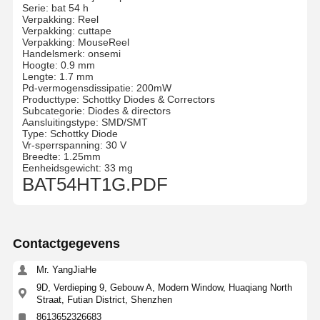
Serie: bat 54 h
Verpakking: Reel
Verpakking: cuttape
Verpakking: MouseReel
Handelsmerk: onsemi
Hoogte: 0.9 mm
Lengte: 1.7 mm
Pd-vermogensdissipatie: 200mW
Producttype: Schottky Diodes & Correctors
Subcategorie: Diodes & directors
Aansluitingstype: SMD/SMT
Type: Schottky Diode
Vr-sperrspanning: 30 V
Breedte: 1.25mm
Eenheidsgewicht: 33 mg
BAT54HT1G.PDF
Contactgegevens
Mr. YangJiaHe
9D, Verdieping 9, Gebouw A, Modern Window, Huaqiang North
Straat, Futian District, Shenzhen
8613652326683