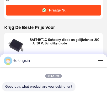
Praatje Nu
Krijg De Beste Prijs Voor
BAT54HT1G Schottky diode en gelijkrichter 200
mA, 30 V, Schottky diode
Hefengxin
Doorgaan
9:12 PM
Geadviseerde Producten
Good day, what product are you looking for?
Thuis
Producten
Over Ons
Fabrieksreis