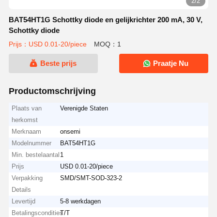
2/2
BAT54HT1G Schottky diode en gelijkrichter 200 mA, 30 V,
Schottky diode
Prijs：USD 0.01-20/piece
MOQ：1
Beste prijs
Praatje Nu
Productomschrijving
Plaats van
Verenigde Staten
herkomst
Merknaam
onsemi
Modelnummer
BAT54HT1G
Min. bestelaantal
1
Prijs
USD 0.01-20/piece
Verpakking
SMD/SMT-SOD-323-2
Details
Levertijd
5-8 werkdagen
Betalingscondities
T/T