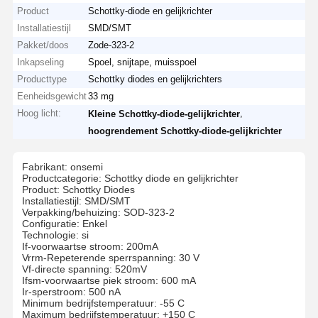
Product
Schottky-diode en gelijkrichter
Installatiestijl
SMD/SMT
Pakket/doos
Zode-323-2
Inkapseling
Spoel, snijtape, muisspoel
Producttype
Schottky diodes en gelijkrichters
Eenheidsgewicht
33 mg
Hoog licht:
,
Kleine Schottky-diode-gelijkrichter
hoogrendement Schottky-diode-gelijkrichter
Fabrikant: onsemi
Productcategorie: Schottky diode en gelijkrichter
Product: Schottky Diodes
Installatiestijl: SMD/SMT
Verpakking/behuizing: SOD-323-2
Configuratie: Enkel
Technologie: si
If-voorwaartse stroom: 200mA
Vrrm-Repeterende sperrspanning: 30 V
Vf-directe spanning: 520mV
Ifsm-voorwaartse piek stroom: 600 mA
Ir-sperstroom: 500 nA
Minimum bedrijfstemperatuur: -55 C
Maximum bedrijfstemperatuur: +150 C