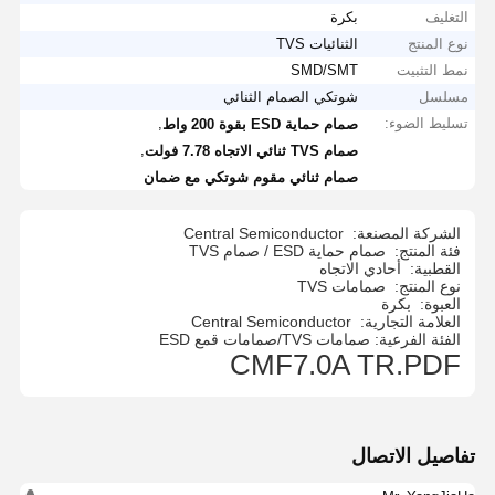
التغليف
بكرة
نوع المنتج
الثنائيات TVS
نمط التثبيت
SMD/SMT
مسلسل
شوتكي الصمام الثنائي
تسليط الضوء:
,
صمام حماية ESD بقوة 200 واط
,
صمام TVS ثنائي الاتجاه 7.78 فولت
صمام ثنائي مقوم شوتكي مع ضمان
الشركة المصنعة:
Central Semiconductor
فئة المنتج:
صمام حماية ESD / صمام TVS
القطبية:
أحادي الاتجاه
نوع المنتج:
صمامات TVS
العبوة:
بكرة
العلامة التجارية:
Central Semiconductor
الفئة الفرعية: صمامات TVS/صمامات قمع ESD
CMF7.0A TR.PDF
تفاصيل الاتصال