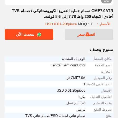
2/2
CMF7.0ATR صمام حماية التفريغ الكهروستاتيكي / صمام TVS
أحادي الاتجاه 200 واط 7.78 إلى 8.6 فولت.
الأسعار：USD 0.01-20/piece
MOQ：1
افضل سعر
نتحدث الآن
منتوج وصف
مكان المنشأ
الولايات المتحدة
اسم العلامة
Central Semiconductor
التجارية
رقم الموديل
CMF7.0A تر
الحد الأدنى لكمية
1
الأسعار
USD 0.01-20/piece
تفاصيل التغليف
بكرة
وقت التسليم
5-8 أيام عمل
شروط الدفع
تي/تي
منتج
صمام ثنائي لحماية ESD/صمام ثنائي TVS