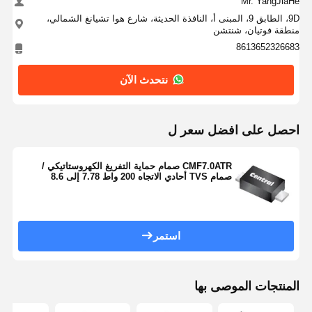
Mr. YangJiaHe
9D، الطابق 9، المبنى أ، النافذة الحديثة، شارع هوا تشيانغ الشمالي،
منطقة فوتيان، شنتشن
8613652326683
نتحدث الآن
احصل على افضل سعر ل
CMF7.0ATR صمام حماية التفريغ الكهروستاتيكي /
صمام TVS أحادي الاتجاه 200 واط 7.78 إلى 8.6
فولت.
استمر
المنتجات الموصى بها