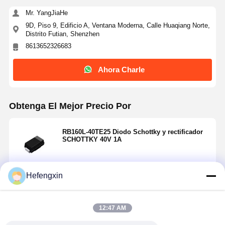
Mr. YangJiaHe
9D, Piso 9, Edificio A, Ventana Moderna, Calle Huaqiang Norte,
Distrito Futian, Shenzhen
8613652326683
Ahora Charle
Obtenga El Mejor Precio Por
RB160L-40TE25 Diodo Schottky y rectificador
SCHOTTKY 40V 1A
Hefengxin
Continuar
Inicio
Productos
Sobre
Visita A La
Nosotros
Fábrica
12:47 AM
Productos Recomendados