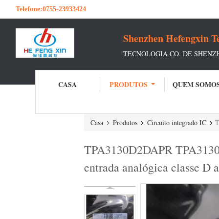
Telefone:
0755-23933424
Shenzhen Hefengxin Te
TECNOLOGIA CO. DE SHENZ
CASA
PRODUTOS
QUEM SOMO
Casa
Produtos
Circuito integrado IC
T
TPA3130D2DAPR TPA3130D2 
entrada analógica classe D a