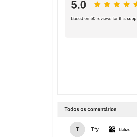
5.0
Based on 50 reviews for this suppl
Todos os comentários
T
T*y
Belize