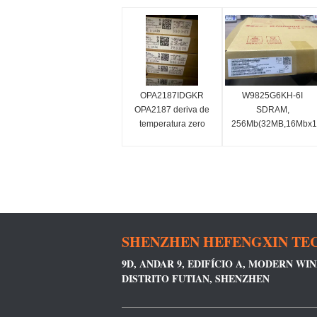
OPA2187IDGKR
W9825G6KH-6I
OPA2187 deriva de
SDRAM,
temperatura zero
256Mb(32MB,16Mbx16
(10μV, 0,001μV/°C),
grau industrial-40 c ~
multiplíquico, baixo
85 c,
ruído, RRO,
166mhz/cl3ou133mhz/
amplificador
operacional de
precisão CMOS
(dual)
SHENZHEN HEFENGXIN TEC
9D, ANDAR 9, EDIFÍCIO A, MODERN W
DISTRITO FUTIAN, SHENZHEN