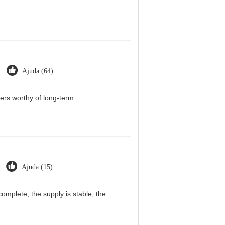
Ajuda (64)
iers worthy of long-term
Ajuda (15)
omplete, the supply is stable, the