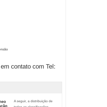
tensão
 em contato com Tel:
A seguir, a distribuição de
âneo
ação
todas as classificações