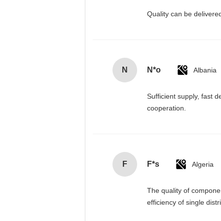
Quality can be deliver
N
N*o
Albania
Sufficient supply, fast 
cooperation.
F
F*s
Algeria
The quality of componen
efficiency of single dist