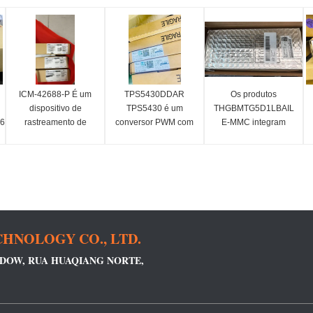
ICM-42688-P É um
TPS5430DDAR
Os produtos
dispositivo de
TPS5430 é um
THGBMTG5D1LBAIL
),3.3v
rastreamento de
conversor PWM com
E-MMC integram
movimento MEMS de
alta corrente de
memória flash e
6 eixos, que combina
saída, que integra
controlador e-MMC
Cl2.
um giroscópio de 3
MOSFET de canal N
num único pacote
eixos e um
de baixa impedância
BGA para executar
acelerômetro de 3
e lado alto.
funções como
eixos.
correção de erros,
equilíbrio de perdas,
HNOLOGY CO., LTD.
INDOW, RUA HUAQIANG NORTE,