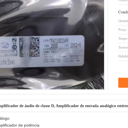
Número
Condi
Quanti
Preço:
Tempo 
Termos
Habilid
ficador de áudio de classe D
Amplificador de entrada analógico estér
,
tálogo
plificador de potência