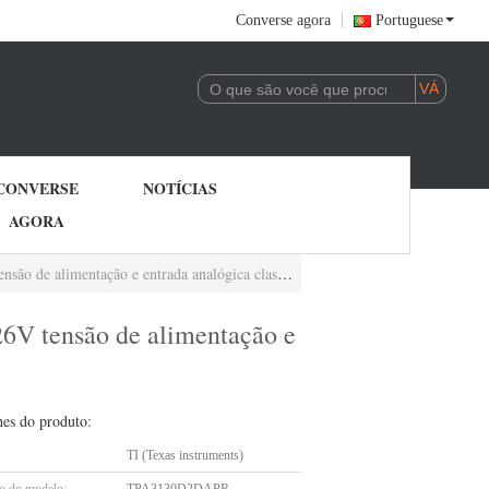
Converse agora
Portuguese
CONVERSE
NOTÍCIAS
AGORA
ica classe D amplificador de áudio sem operação de filtro.
V tensão de alimentação e
hes do produto:
TI (Texas instruments)