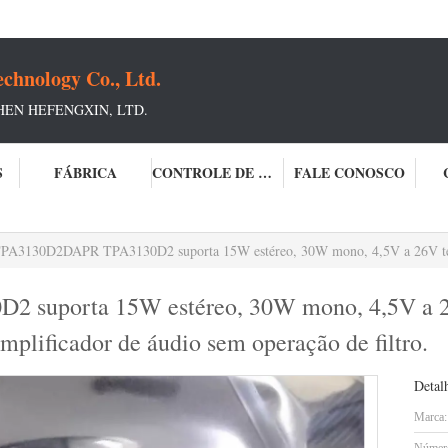
chnology Co., Ltd.
HEN HEFENGXIN, LTD.
S
FÁBRICA
CONTROLE DE QUALIDADE
FALE CONOSCO
PA3130D2DAPR TPA3130D2 suporta 15W estéreo, 30W mono, 4,5V a 26V tensão de alimentação e entrada analóg
suporta 15W estéreo, 30W mono, 4,5V a 26
mplificador de áudio sem operação de filtro.
Detal
Marca: