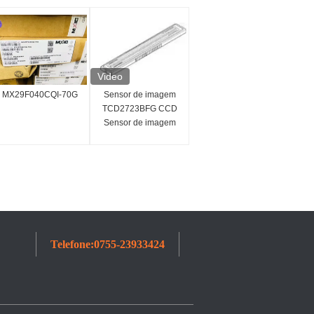
Video
MX29F040CQI-70G
Sensor de imagem
TCD2723BFG CCD
Sensor de imagem
linear Circuito
integrado IC de
7450x3 pixels
Telefone:
0755-23933424