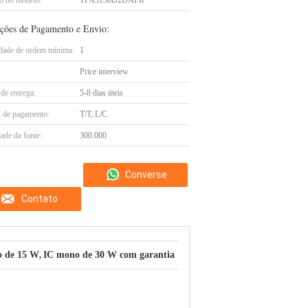
 do modelo:
TPA3130D2DAPR
ções de Pagamento e Envio:
dade de ordem mínima:
1
Price interview
de entrega:
5-8 dias úteis
 de pagamento:
T/T, L/C
ade da fonte:
300.000
Converse
Contato
agora
eo de 15 W
IC mono de 30 W com garantia
,