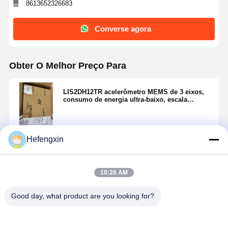
8613652326683
Converse agora
Obter O Melhor Preço Para
LIS2DH12TR acelerômetro MEMS de 3 eixos,
consumo de energia ultra-baixo, escala
completa de 2g/4g/8g/16g, saída digital I2C/SPI
de alta velocidade, FIFO integrado e sensor de
aceleração de alto desempenho, no pacote
VFLGA
Hefengxin
Continue
10:28 AM
Produtos Recomendados
Good day, what product are you looking for?