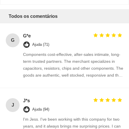
Todos os comentários
Controle De
Fale
Notícias
Converse
Qualidade
Conosco
Agora
G*e
G
Ajuda (71)
Circuito integrado IC
Components cost-effective, after-sales intimate, long-
Capacitor cerâmico Multilayer
term trusted partners. The merchant specializes in
capacitors, resistors, chips and other components. The
Resistores de película espessa
goods are authentic, well stocked, responsive and the
cooperation is very smooth.
Indutor de alta frequência
transistor de resistor de polarização
J*s
J
Diodo de proteção ESD
Ajuda (94)
I'm Jess. I've been working with this company for two
Retificador Diodo Schottky
years, and it always brings me surprising prices. I can