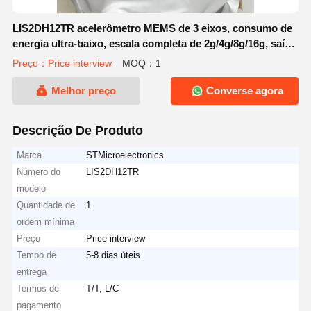
LIS2DH12TR acelerômetro MEMS de 3 eixos, consumo de
energia ultra-baixo, escala completa de 2g/4g/8g/16g, saída
digital I2C/SPI de alta velocidade, FIFO integrado e sensor
Preço：Price interview
MOQ：1
de aceleração de alto desempenho, no pacote VFLGA
Melhor preço
Converse agora
Descrição De Produto
Marca
STMicroelectronics
Número do
LIS2DH12TR
modelo
Quantidade de
1
ordem mínima
Preço
Price interview
Tempo de
5-8 dias úteis
entrega
Termos de
T/T, L/C
pagamento