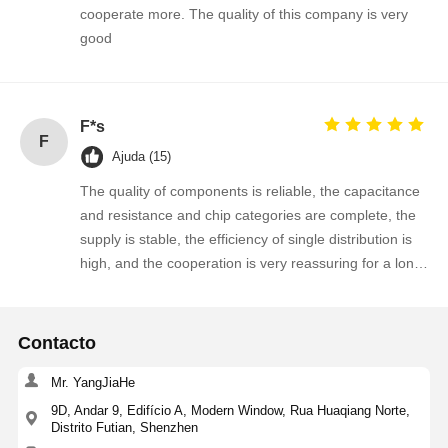
cooperate more. The quality of this company is very
Transistor do MOSFET
good
Dispositivo de Proteção contra Surtos de Tensão por Tiristor
Baixo regulador da saída
F*s
transistor de junção bipolar
F
Ajuda (15)
The quality of components is reliable, the capacitance
and resistance and chip categories are complete, the
supply is stable, the efficiency of single distribution is
high, and the cooperation is very reassuring for a long
time!
Contacto
Mr. YangJiaHe
9D, Andar 9, Edifício A, Modern Window, Rua Huaqiang Norte,
Distrito Futian, Shenzhen