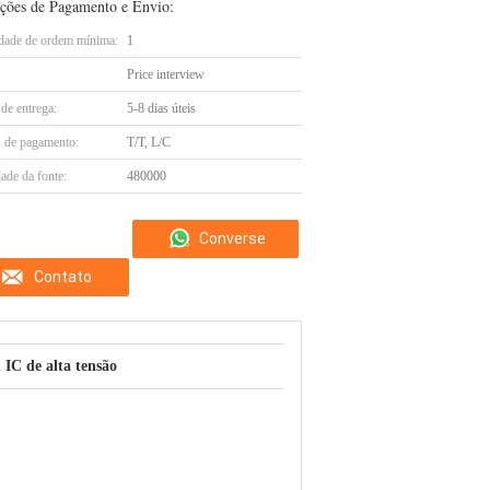
ções de Pagamento e Envio:
dade de ordem mínima:
1
Price interview
de entrega:
5-8 dias úteis
 de pagamento:
T/T, L/C
ade da fonte:
480000
Converse
Contato
agora
 IC de alta tensão