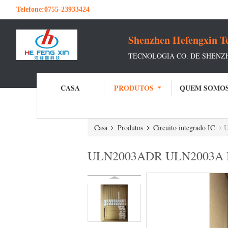
Telefone:
0755-23933424
Shenzhen Hefengxin Te
TECNOLOGIA CO. DE SHENZ
CASA
PRODUTOS
QUEM SOMO
Casa
Produtos
Circuito integrado IC
U
ULN2003ADR ULN2003A Matriz