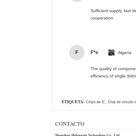
Sufficient supply, fast 
cooperation.
F
F*s
Algeria
The quality of componen
efficiency of single dist
ETIQUETA:
,
Chips de IC
Chip de circuito 
CONTACTO
Shenzhen Hefengxin Technology Co., Ltd.