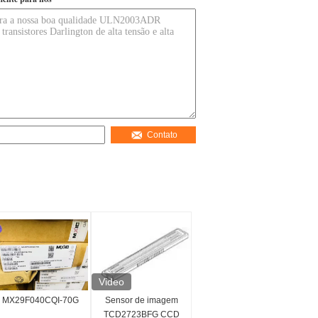
Contato
Video
MX29F040CQI-70G
Sensor de imagem
TCD2723BFG CCD