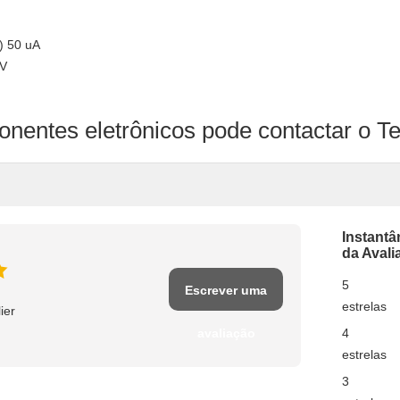
) 50 uA
 V
nentes eletrônicos pode contactar o T
Instant
da Avali
5
Escrever uma
estrelas
ier
avaliação
4
estrelas
3