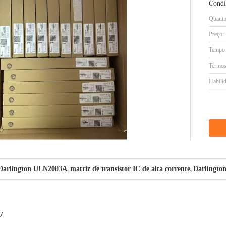
Condi
Quanti
Preço:
Tempo 
Termos
Habilid
r Darlington ULN2003A
matriz de transistor IC de alta corrente
Darlington
,
,
V.