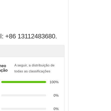
el: +86 13112483680.
A seguir, a distribuição de
âneo
ação
todas as classificações
100%
0%
0%