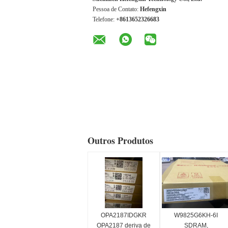
Pessoa de Contato:
Hefengxin
Telefone:
+8613652326683
Outros Produtos
OPA2187IDGKR
W9825G6KH-6I
OPA2187 deriva de
SDRAM,