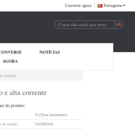
Converse agora
Portuguese
CONVERSE
NOTÍCIAS
AGORA
a corrente
e alta corrente
hes do produto:
TI (Texas instruments)
 do modelo:
Uln2003Adr