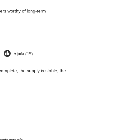
iers worthy of long-term
Ajuda (15)
omplete, the supply is stable, the
mente para nós