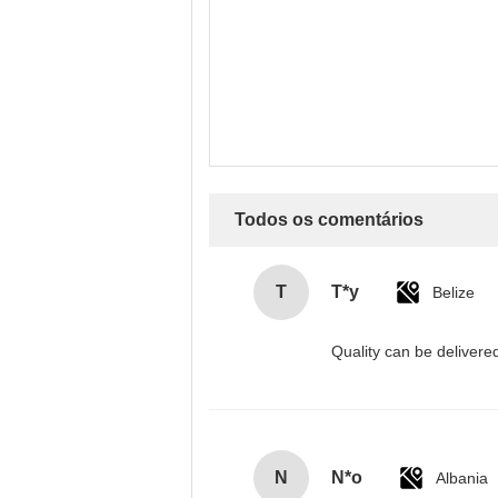
Todos os comentários
T
T*y
Belize
Quality can be deliver
N
N*o
Albania