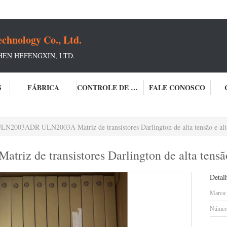
chnology Co., Ltd.
HEN HEFENGXIN, LTD.
S
FÁBRICA
CONTROLE DE QUALIDADE
FALE CONOSCO
LN2003ADR ULN2003A Matriz de transistores Darlington de alta tensão e alt
 de transistores Darlington de alta tensão 
Detal
Marca:
Número