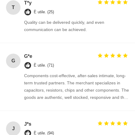
T*y
T
È utile. (25)
Controllo Di
Contattaci
Notizie
Ora
Quality can be delivered quickly, and even
Qualità
Chiacchieri
communication can be achieved.
Circuito integrato IC
G*e
Condensatore ceramico a più strati
G
È utile. (71)
Resistenza a pellicola spessa
Components cost-effective, after-sales intimate, long-
Induttore ad alta frequenza
term trusted partners. The merchant specializes in
capacitors, resistors, chips and other components. The
transistor con resistenza di polarizzazione
goods are authentic, well stocked, responsive and the
cooperation is very smooth.
Diodo di protezione ESD
Raddrizzatore a diodo Schottky
J*s
J
Transistor del MOSFET
È utile. (94)