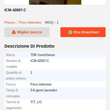
ICM-42607-C
Prezzo：Price interview
MOQ：1
Miglior prezzo
Ora chiacchieri
Descrizione Di Prodotto
Marca
TDK InvenSense
Numero di
ICM-42607-C
modello
Quantità di
1
ordine minimo
Prezzo
Price interview
Tempi di
5-8 giorni lavorativi
consegna
Termini di
T/T, L/C
pagamento