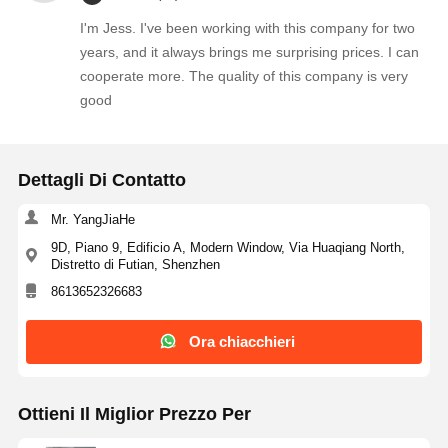
I'm Jess. I've been working with this company for two
Dispositivo di protezione da sovratensione a tiristori
years, and it always brings me surprising prices. I can
cooperate more. The quality of this company is very
Regolatore basso di interruzione procedura
good
transistor di giunzione bipolare
Dettagli Di Contatto
Mr. YangJiaHe
9D, Piano 9, Edificio A, Modern Window, Via Huaqiang North,
Distretto di Futian, Shenzhen
8613652326683
Ora chiacchieri
Ottieni Il Miglior Prezzo Per