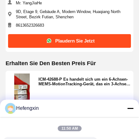
Mr. YangJiaHe
Thyristor-Überspannungsschutzgerät
9D, Etage 9, Gebäude A, Modern Window, Huaqiang North
Street, Bezirk Futian, Shenzhen
Niedriger Austritts-Regler
8613652326683
bipolar Transistor
Plaudern Sie Jetzt
Erhalten Sie Den Besten Preis Für
ICM-42688-P Es handelt sich um ein 6-Achsen-
MEMS-MotionTracking-Gerät, das ein 3-Achsen-
Gyroskop und einen 3-Achsen-
Beschleunigungsmesser kombiniert.
Hefengxin
Fortsetzen
11:50 AM
Empfohlene Produkte