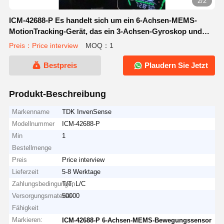
2/2
ICM-42688-P Es handelt sich um ein 6-Achsen-MEMS-
MotionTracking-Gerät, das ein 3-Achsen-Gyroskop und
einen 3-Achsen-Beschleunigungsmesser kombiniert.
Preis：Price interview
MOQ：1
Bestpreis
Plaudern Sie Jetzt
Produkt-Beschreibung
Markenname
TDK InvenSense
Modellnummer
ICM-42688-P
Min
1
Bestellmenge
Preis
Price interview
Lieferzeit
5-8 Werktage
Zahlungsbedingungen
T/T, L/C
Versorgungsmaterial-
50000
Fähigkeit
Markieren:
ICM-42688-P 6-Achsen-MEMS-Bewegungssensor