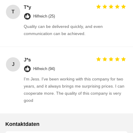
T*y
T
Hilfreich (25)
Qualitätskont
Kontakt
Nachrichten
Plaudern Sie
Quality can be delivered quickly, and even
Rolle
Jetzt
communication can be achieved.
Integrierte Schaltung IC
Mehrschichtiger keramischer Kondensator
J*s
J
Dichte Filmwiderstand
Hilfreich (94)
I'm Jess. I've been working with this company for two
Hochfrequenz-Induktor
years, and it always brings me surprising prices. I can
cooperate more. The quality of this company is very
Vorspannungswiderstandstransistor
good
ESD-Schutzdiode
Schottky-Diode-Gleichrichter
Kontaktdaten
Mosfet-Transistor