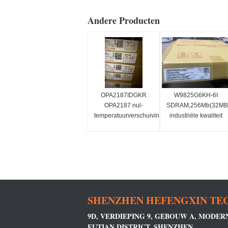
Andere Producten
OPA2187IDGKR
W9825G6KH-6I
OPA2187 nul-
SDRAM,256Mb(32MB,
temperatuurverschuiving
industriële kwaliteit
(10μV, 0,001μV/°C),
-40 c ~ 85 c,
multiplexervriendelijk,
166mhz/cl3 of
geruisarm, RRO,
133mhz/Cl2.
CMOS-precisie-
operatieve versterker
(dubbel)
SHENZHEN HEFENGXIN TEC
9D, VERDIEPING 9, GEBOUW A, MODE
FUTIAN DISTRICT, SHENZHEN