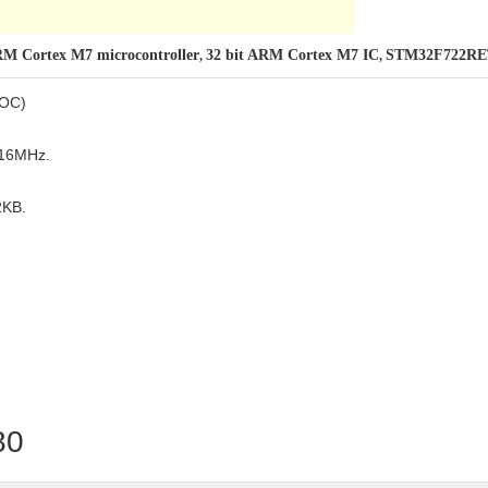
 Cortex M7 microcontroller
32 bit ARM Cortex M7 IC
STM32F722RET
,
,
SOC)
216MHz.
2KB.
80