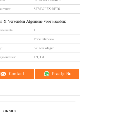
aam:
STMicroelectronics
nummer:
STM32F722RET6
en & Verzenden Algemene voorwaarden:
stelaantal:
1
Price interview
jd:
5-8 werkdagen
gscondities:
T/T, L/C
Contact
Praatje Nu
216 MHz.