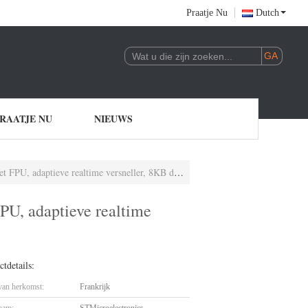
Praatje Nu
Dutch
RAATJE NU
NIEUWS
e versneller, 8KB data cache en 8KB instructie cache.
, adaptieve realtime
tdetails:
 van herkomst:
Frankrijk