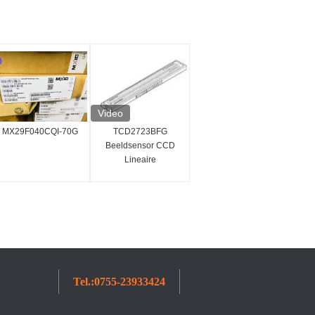
Video
MX29F040CQI-70G
TCD2723BFG
Beeldsensor CCD
Lineaire
Beeldsensor 7450x3
Pixel Geïntegreerde
Schakeling IC
Tel.:
0755-23933424