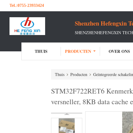
Tel.:
0755-23933424
Shenzhen Hefengxin Te
SHENZHENHEFENGXIN TECHN
THUIS
PRODUCTEN
OVER ONS
Thuis
Producten
Geïntegreerde schakeli
STM32F722RET6 Kenmerken:
versneller, 8KB data cache 