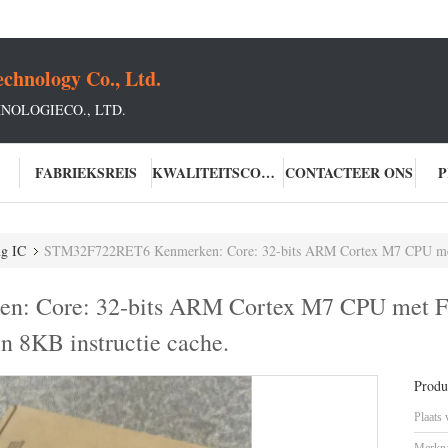
chnology Co., Ltd.
OLOGIECO., LTD.
FABRIEKSREIS
KWALITEITSCONTROLE
CONTACTEER ONS
P
ng IC
STM32F722RET6 Kenmerken: Core: 32-bits ARM Cortex M7 CPU met FPU, adaptieve realtim
 Core: 32-bits ARM Cortex M7 CPU met FPU
en 8KB instructie cache.
Produc
Plaats