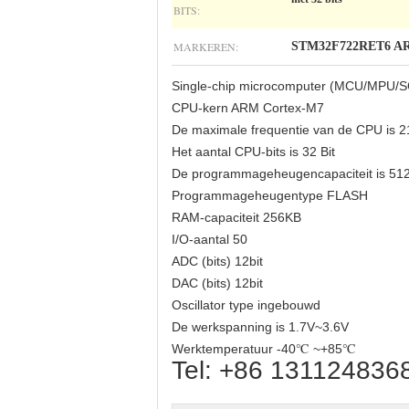
BITS:
MARKEREN:
STM32F722RET6 ARM
Single-chip microcomputer (MCU/MPU/
CPU-kern ARM Cortex-M7
De maximale frequentie van de CPU is 
Het aantal CPU-bits is 32 Bit
De programmageheugencapaciteit is 51
Programmageheugentype FLASH
RAM-capaciteit 256KB
I/O-aantal 50
ADC (bits) 12bit
DAC (bits) 12bit
Oscillator type ingebouwd
De werkspanning is 1.7V~3.6V
Werktemperatuur -40℃ ~+85℃
Tel: +86 131124836