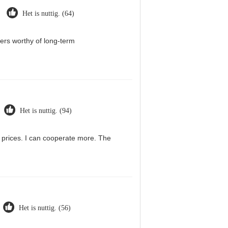
Het is nuttig. (64)
iers worthy of long-term
Het is nuttig. (94)
g prices. I can cooperate more. The
Het is nuttig. (56)