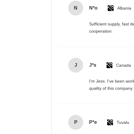
N
N*o
Albania
Sufficient supply, fast 
cooperation.
J
J*s
Canada
I'm Jess. I've been wor
quality of this company
P
P*e
Tuvalu