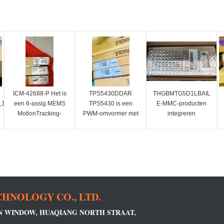
ICM-42688-P Het is
TPS5430DDAR
THGBMTG5D1LBAIL
16Mbx16),3.3v
een 6-assig MEMS
TPS5430 is een
E-MMC-producten
MotionTracking-
PWM-omvormer met
integreren
apparaat, dat een 3-
een hoge
flashgeheugen en e-
assige gyroscoop en
uitgangsstroom, die
MMC-controller in
een 3-assige
een laag impedans
een enkel BGA-
versnellingsmeter
en een hoogzijdig N-
pakket om functies
combineert.
kanaal MOSFET
uit te voeren zoals
integreert.
foutcorrectie,
verliesbalansering,
HNOLOGY CO., LTD.
RN WINDOW, HUAQIANG NORTH STRAAT,